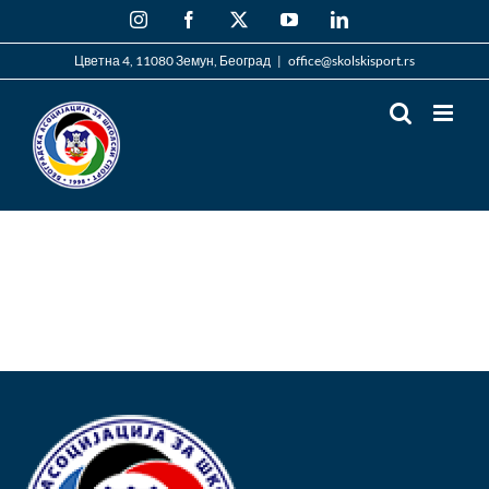
Skip
Instagram
Facebook
X
YouTube
LinkedIn
to
content
Цветна 4, 11080 Земун, Београд
|
office@skolskisport.rs