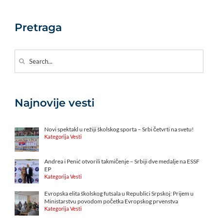
Pretraga
Search
for:
Najnovije vesti
Novi spektakl u režiji školskog sporta – Srbi četvrti na svetu!
Kategorija Vesti
Andrea i Penić otvorili takmičenje – Srbiji dve medalje na ESSF
EP
Kategorija Vesti
Evropska elita školskog futsala u Republici Srpskoj: Prijem u
Ministarstvu povodom početka Evropskog prvenstva
Kategorija Vesti