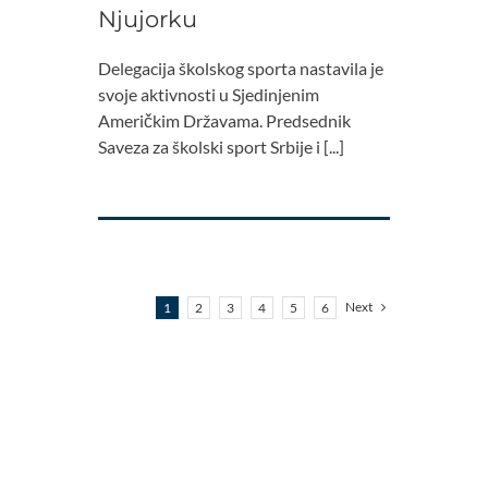
Njujorku
Delegacija školskog sporta nastavila je
svoje aktivnosti u Sjedinjenim
Američkim Državama. Predsednik
Saveza za školski sport Srbije i [...]
Next
1
2
3
4
5
6