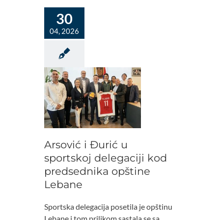
30
04, 2026
Arsović i Đurić u
sportskoj delegaciji kod
predsednika opštine
Lebane
Sportska delegacija posetila je opštinu
Lebane i tom prilikom sastala se sa