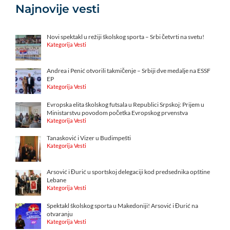
Najnovije vesti
Novi spektakl u režiji školskog sporta – Srbi četvrti na svetu!
Kategorija Vesti
Andrea i Penić otvorili takmičenje – Srbiji dve medalje na ESSF
EP
Kategorija Vesti
Evropska elita školskog futsala u Republici Srpskoj: Prijem u
Ministarstvu povodom početka Evropskog prvenstva
Kategorija Vesti
Tanasković i Vizer u Budimpešti
Kategorija Vesti
Arsović i Đurić u sportskoj delegaciji kod predsednika opštine
Lebane
Kategorija Vesti
Spektakl školskog sporta u Makedoniji! Arsović i Đurić na
otvaranju
Kategorija Vesti