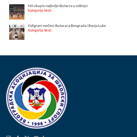
Niš okupio najbolje školarce u odbojci
Kategorija Vesti
Odigrani mečevi školaraca Beograda i Banja Luke
Kategorija Vesti