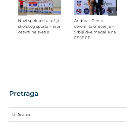
Novi spektakl u režiji
Andrea i Penić
Ev
školskog sporta – Srbi
otvorili takmičenje –
šk
četvrti na svetu!
Srbiji dve medalje na
Re
ESSF EP
Pr
po
Ev
Pretraga
Search
for: