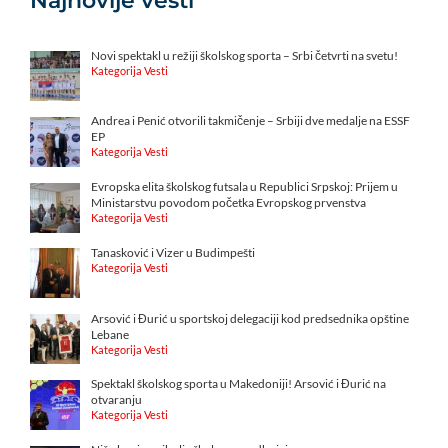
Najnovije vesti
Novi spektakl u režiji školskog sporta – Srbi četvrti na svetu!
Kategorija Vesti
Andrea i Penić otvorili takmičenje – Srbiji dve medalje na ESSF
EP
Kategorija Vesti
Evropska elita školskog futsala u Republici Srpskoj: Prijem u
Ministarstvu povodom početka Evropskog prvenstva
Kategorija Vesti
Tanasković i Vizer u Budimpešti
Kategorija Vesti
Arsović i Đurić u sportskoj delegaciji kod predsednika opštine
Lebane
Kategorija Vesti
Spektakl školskog sporta u Makedoniji! Arsović i Đurić na
otvaranju
Kategorija Vesti