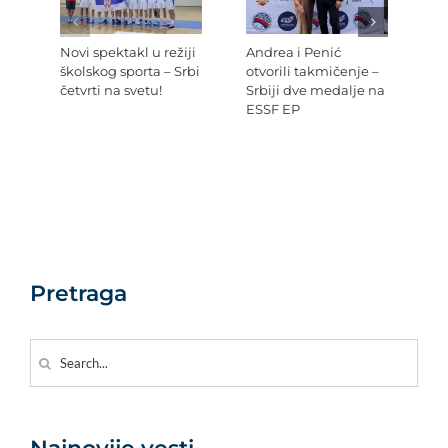
Novi spektakl u režiji
Andrea i Penić
Ev
školskog sporta – Srbi
otvorili takmičenje –
šk
četvrti na svetu!
Srbiji dve medalje na
Re
ESSF EP
Pr
po
Ev
Pretraga
Search
for: