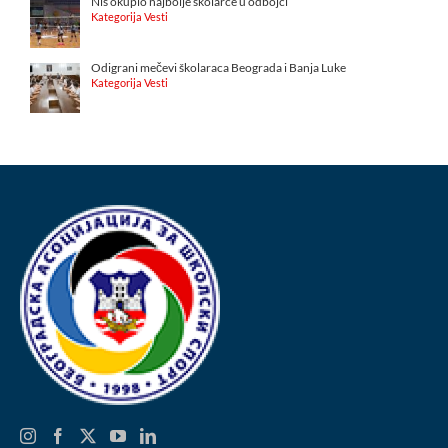
Niš okupio najbolje školarce u odbojci
Kategorija Vesti
Odigrani mečevi školaraca Beograda i Banja Luke
Kategorija Vesti