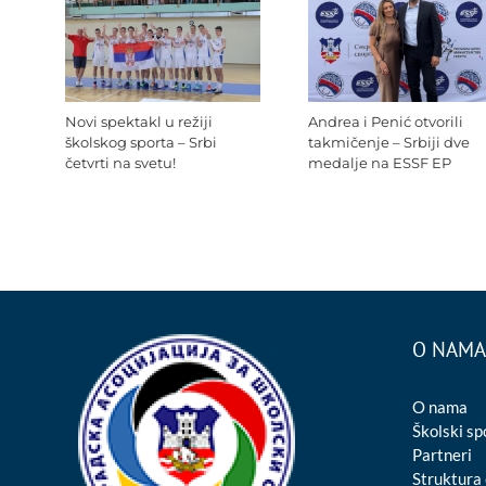
Novi spektakl u režiji
Andrea i Penić otvorili
školskog sporta – Srbi
takmičenje – Srbiji dve
četvrti na svetu!
medalje na ESSF EP
O NAMA
O nama
Školski sp
Partneri
Struktura