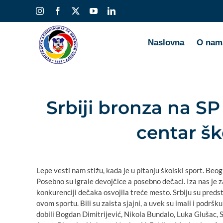
Skip
Instagram
Facebook
X
YouTube
LinkedIn
to
content
Naslovna
O nam
Srbiji bronza na SP
centar šk
Lepe vesti nam stižu, kada je u pitanju školski sport. Beo
Posebno su igrale devojčice a posebno dečaci. Iza nas je zai
konkurenciji dečaka osvojila treće mesto. Srbiju su predsta
ovom sportu. Bili su zaista sjajni, a uvek su imali i podršku
dobili Bogdan Dimitrijević, Nikola Bundalo, Luka Glušac, 