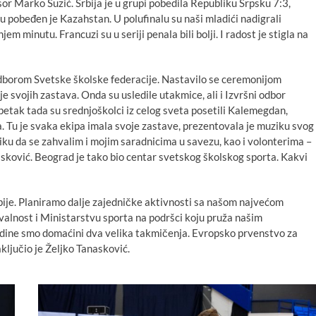
or Marko Suzić. Srbija je u grupi pobedila Republiku Srpsku 7:3,
u pobeđen je Kazahstan. U polufinalu su naši mladići nadigrali
jem minutu. Francuzi su u seriji penala bili bolji. I radost je stigla na
 odborom Svetske školske federacije. Nastavilo se ceremonijom
je svojih zastava. Onda su usledile utakmice, ali i Izvršni odbor
petak tada su srednjoškolci iz celog sveta posetili Kalemegdan,
a. Tu je svaka ekipa imala svoje zastave, prezentovala je muziku svog
riliku da se zahvalim i mojim saradnicima u savezu, kao i volonterima –
asković. Beograd je tako bio centar svetskog školskog sporta. Kakvi
ije. Planiramo dalje zajedničke aktivnosti sa našom najvećom
alnost i Ministarstvu sporta na podršci koju pruža našim
ine smo domaćini dva velika takmičenja. Evropsko prvenstvo za
ključio je Željko Tanasković.