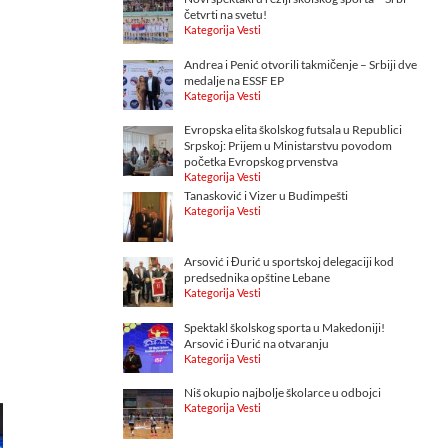
četvrti na svetu!
Kategorija Vesti
Andrea i Penić otvorili takmičenje – Srbiji dve
medalje na ESSF EP
Kategorija Vesti
Evropska elita školskog futsala u Republici
Srpskoj: Prijem u Ministarstvu povodom
početka Evropskog prvenstva
Kategorija Vesti
Tanasković i Vizer u Budimpešti
Kategorija Vesti
Arsović i Đurić u sportskoj delegaciji kod
predsednika opštine Lebane
Kategorija Vesti
Spektakl školskog sporta u Makedoniji!
Arsović i Đurić na otvaranju
Kategorija Vesti
Niš okupio najbolje školarce u odbojci
Kategorija Vesti