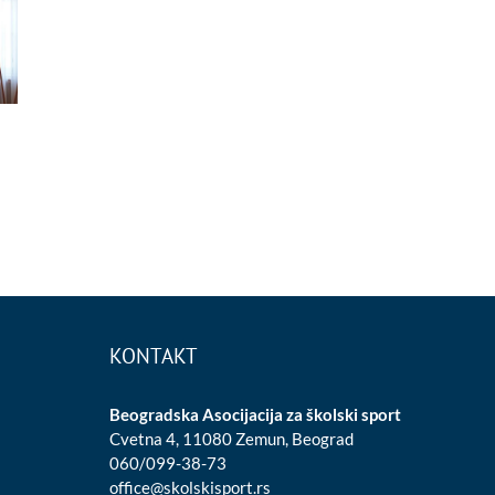
KONTAKT
Beogradska Asocijacija za školski sport
Cvetna 4, 11080 Zemun, Beograd
060/099-38-73
office@skolskisport.rs