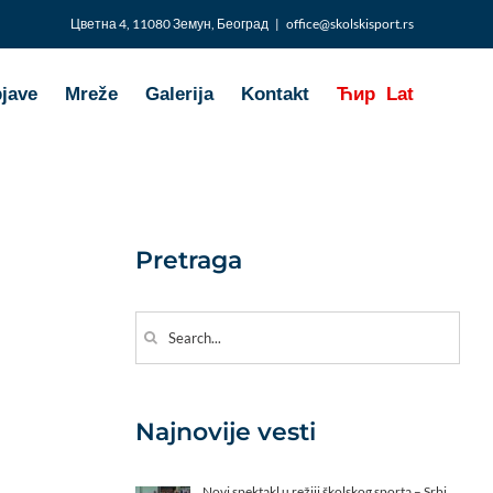
Цветна 4, 11080 Земун, Београд
|
office@skolskisport.rs
bjave
Mreže
Galerija
Kontakt
Ћир
Lat
Pretraga
Search
for:
Najnovije vesti
Novi spektakl u režiji školskog sporta – Srbi