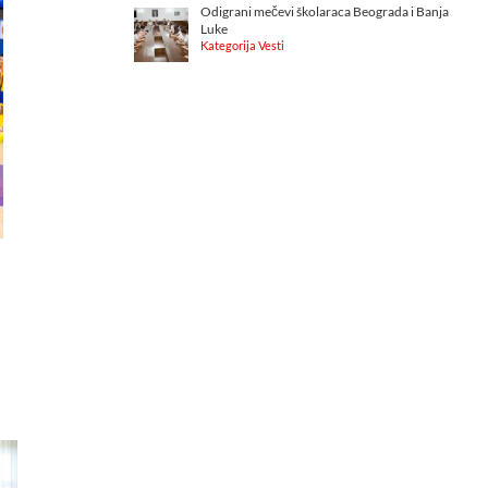
Odigrani mečevi školaraca Beograda i Banja
Luke
Kategorija Vesti