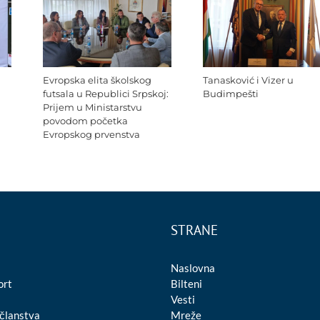
Evropska elita školskog
Tanasković i Vizer u
futsala u Republici Srpskoj:
Budimpešti
Prijem u Ministarstvu
povodom početka
Evropskog prvenstva
STRANE
Naslovna
ort
Bilteni
Vesti
 članstva
Mreže