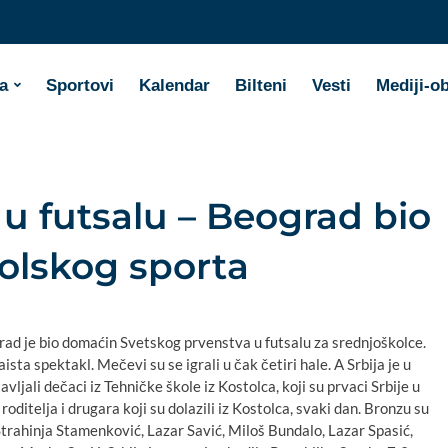
a
Sportovi
Kalendar
Bilteni
Vesti
Mediji-o
 u futsalu – Beograd bio
olskog sporta
grad je bio domaćin Svetskog prvenstva u futsalu za srednjoškolce.
sta spektakl. Mečevi su se igrali u čak četiri hale. A Srbija je u
vljali dečaci iz Tehničke škole iz Kostolca, koji su prvaci Srbije u
 roditelja i drugara koji su dolazili iz Kostolca, svaki dan. Bronzu su
Strahinja Stamenković, Lazar Savić, Miloš Bundalo, Lazar Spasić,