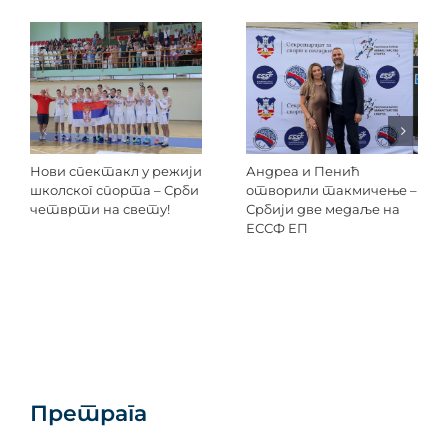
Нови спектакл у режији
Андреа и Пенић
школског спорта – Срби
отворили такмичење –
четврти на свету!
Србији две медаље на
ЕССФ ЕП
Претрага