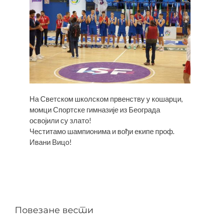
На Светском школском првенству у кошарци,
момци Спортске гимназије из Београда
освојили су злато!
Честитамо шампионима и вођи екипе проф.
Ивани Вицо!
Повезане вести