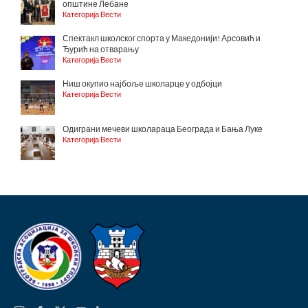
општине Лебане
Категорија Вести
Спектакл школског спорта у Македонији! Арсовић и
Ђурић на отварању
Категорија Вести
Ниш окупио најбоље школарце у одбојци
Категорија Вести
Одиграни мечеви школараца Београда и Бања Луке
Категорија Вести