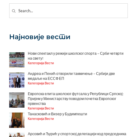
Search
for:
Најновије вести
Нови спектакл у режији школског спорта – Срби четврти
на свету!
Категорија Вести
Андреа и Пенић отворили такмичење – Србији две
медаље на ЕССФ ЕП
Категорија Вести
Европска елита школског футсала у Републици Српској:
Пријем у Министарству поводом почетка Европског
првенства
Категорија Вести
Танасковић и Визер у Будимпешти
Категорија Вести
Арсовић и Ђурић у спортској делегацији код председника