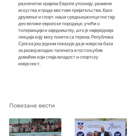
различитих крајева Европе упознају, размене
искуства и граде мостове пријатељства. Кроз
дружење и спорт, наши средњошколци постају
део велике европске породице, учећи о
толеранцији и заједништву, што је највреднија
лекција коју могу понети са терена. Република
Српска још једном показује да је изврсна база
за развој младих талената и гостољубив
домаћин који спаја младост и спортску
изврсност.
Повезане вести