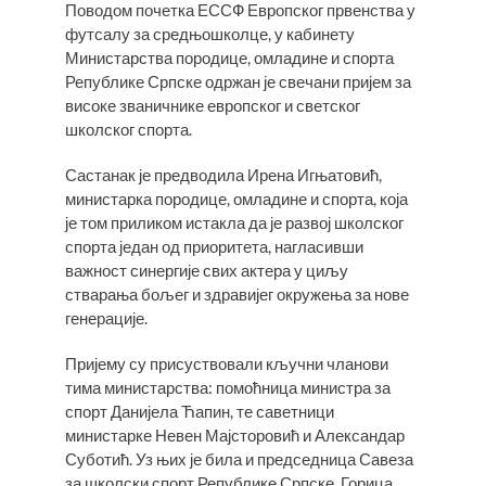
Поводом почетка ЕССФ Европског првенства у
футсалу за средњошколце, у кабинету
Министарства породице, омладине и спорта
Републике Српске одржан је свечани пријем за
високе званичнике европског и светског
школског спорта.
​Састанак је предводила Ирена Игњатовић,
министарка породице, омладине и спорта, која
је том приликом истакла да је развој школског
спорта један од приоритета, нагласивши
важност синергије свих актера у циљу
стварања бољег и здравијег окружења за нове
генерације.
​Пријему су присуствовали кључни чланови
тима министарства: помоћница министра за
спорт Данијела Ћапин, те саветници
министарке Невен Мајсторовић и Александар
Суботић. Уз њих је била и председница Савеза
за школски спорт Републике Српске, Горица