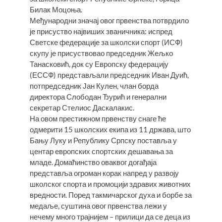
Билак Моцоња.
​Међународни значај овог првенства потврдило
је присуство највиших званичника: испред
Светске федерације за школски спорт (ИСФ)
скупу је присуствовао председник Жељко
Танасковић, док су Европску федерацију
(ЕССФ) представљали председник Иван Дуић,
потпредседник Јан Кулен, члан борда
директора Слободан Ђурић и генерални
секретар Стелиос Даскалакис.
​На овом престижном првенству снаге ће
одмерити 15 школских екипа из 11 држава, што
Бању Луку и Републику Српску поставља у
центар европских спортских дешавања за
младе. Домаћинство оваквог догађаја
представља огроман корак напред у развоју
школског спорта и промоцији здравих животних
вредности. Поред такмичарског духа и борбе за
медаље, суштина овог првенства лежи у
нечему много трајнијем – прилици да се деца из