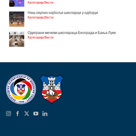
Категорија Вести
Ниш окупио најбоље школарце у одбојци
Категорија Вести
Одиграни мечеви школараца Београда и Бања Луке
Категорија Вести