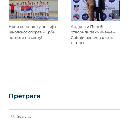
Нови спектакл у режији
Андреа и Пенић
школског спорта – Срби
отворили такмичење –
четврти на свету!
Србији две медаље на
ЕССФ ЕП
Претрага
Search
for: