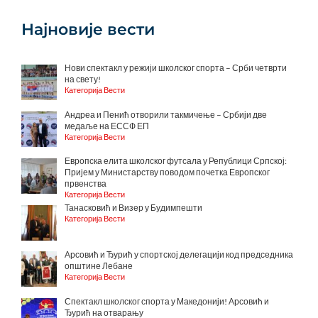
Најновије вести
Нови спектакл у режији школског спорта – Срби четврти
на свету!
Категорија Вести
Андреа и Пенић отворили такмичење – Србији две
медаље на ЕССФ ЕП
Категорија Вести
Европска елита школског футсала у Републици Српској:
Пријем у Министарству поводом почетка Европског
првенства
Категорија Вести
Танасковић и Визер у Будимпешти
Категорија Вести
Арсовић и Ђурић у спортској делегацији код председника
општине Лебане
Категорија Вести
Спектакл школског спорта у Македонији! Арсовић и
Ђурић на отварању