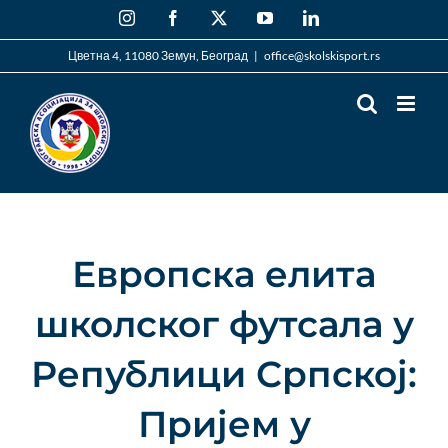
Skip
Instagram
Facebook
X
YouTube
LinkedIn
to
content
Цветна 4, 11080 Земун, Београд
|
office@skolskisport.rs
Европска елита
школског футсала у
Републици Српској:
Пријем у