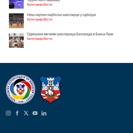
Категорија Вести
Ниш окупио најбоље школарце у одбојци
Категорија Вести
Одиграни мечеви школараца Београда и Бања Луке
Категорија Вести