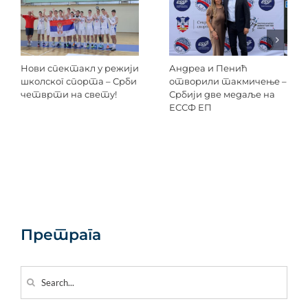
Нови спектакл у режији
Андреа и Пенић
школског спорта – Срби
отворили такмичење –
четврти на свету!
Србији две медаље на
ЕССФ ЕП
Претрага
Search
for: