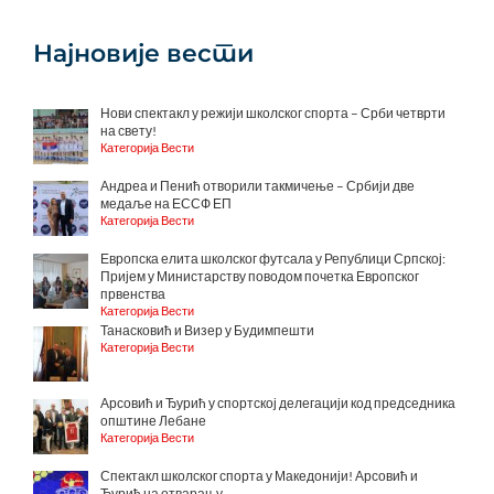
Најновије вести
Нови спектакл у режији школског спорта – Срби четврти
на свету!
Категорија Вести
Андреа и Пенић отворили такмичење – Србији две
медаље на ЕССФ ЕП
Категорија Вести
Европска елита школског футсала у Републици Српској:
Пријем у Министарству поводом почетка Европског
првенства
Категорија Вести
Танасковић и Визер у Будимпешти
Категорија Вести
Арсовић и Ђурић у спортској делегацији код председника
општине Лебане
Категорија Вести
Спектакл школског спорта у Македонији! Арсовић и
Ђурић на отварању