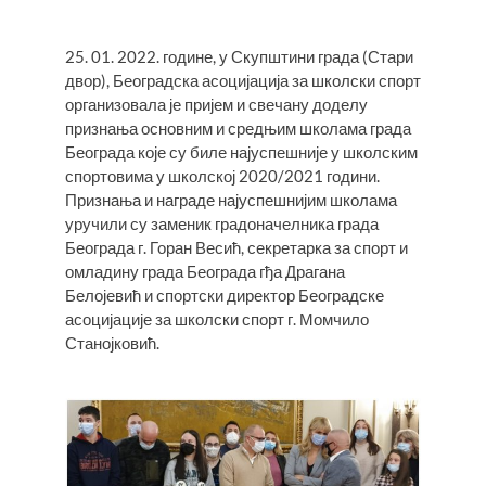
25. 01. 2022. године, у Скупштини града (Стари
двор), Београдска асоцијација за школски спорт
организовала је пријем и свечану доделу
признања основним и средњим школама града
Београда које су биле најуспешније у школским
спортовима у школској 2020/2021 години.
Признања и награде најуспешнијим школама
уручили су заменик градоначелника града
Београда г. Горан Весић, секретарка за спорт и
омладину града Београда гђа Драгана
Белојевић и спортски директор Београдске
асоцијације за школски спорт г. Момчило
Станојковић.