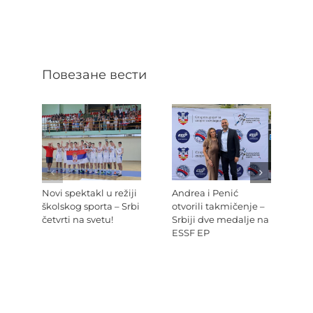
Повезане вести
Novi spektakl u režiji
Andrea i Penić
Ev
školskog sporta – Srbi
otvorili takmičenje –
šk
četvrti na svetu!
Srbiji dve medalje na
Re
ESSF EP
Pr
po
Ev