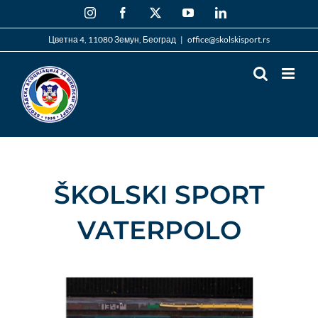
Skip
Instagram
Facebook
X
YouTube
LinkedIn
to
content
Цветна 4, 11080 Земун, Београд
|
office@skolskisport.rs
ŠKOLSKI SPORT
VATERPOLO