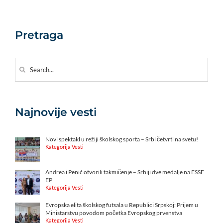
Pretraga
Search
for:
Najnovije vesti
Novi spektakl u režiji školskog sporta – Srbi četvrti na svetu!
Kategorija Vesti
Andrea i Penić otvorili takmičenje – Srbiji dve medalje na ESSF
EP
Kategorija Vesti
Evropska elita školskog futsala u Republici Srpskoj: Prijem u
Ministarstvu povodom početka Evropskog prvenstva
Kategorija Vesti