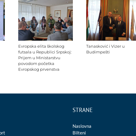
Evropska elita školskog
Tanasković i Vizer u
futsala u Republici Srpskoj:
Budimpešti
Prijem u Ministarstvu
povodom početka
Evropskog prvenstva
STRANE
Naslovna
ort
Bilteni