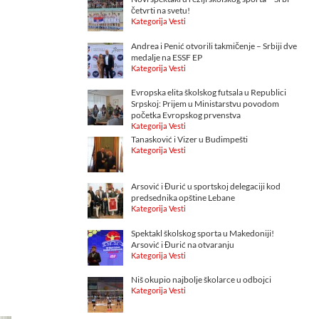
četvrti na svetu!
Kategorija Vesti
Andrea i Penić otvorili takmičenje – Srbiji dve
medalje na ESSF EP
Kategorija Vesti
Evropska elita školskog futsala u Republici
Srpskoj: Prijem u Ministarstvu povodom
početka Evropskog prvenstva
Kategorija Vesti
Tanasković i Vizer u Budimpešti
Kategorija Vesti
Arsović i Đurić u sportskoj delegaciji kod
predsednika opštine Lebane
Kategorija Vesti
Spektakl školskog sporta u Makedoniji!
Arsović i Đurić na otvaranju
Kategorija Vesti
Niš okupio najbolje školarce u odbojci
Kategorija Vesti