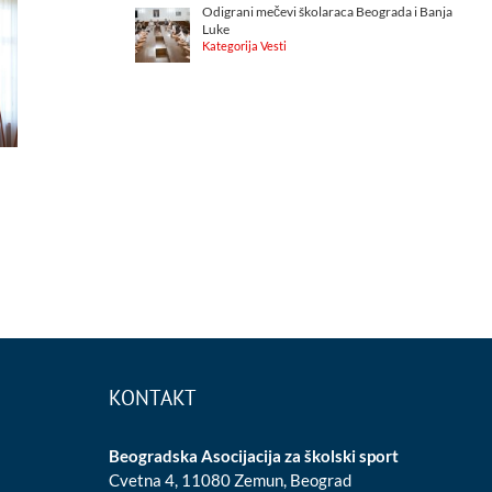
Odigrani mečevi školaraca Beograda i Banja
Luke
Kategorija Vesti
KONTAKT
Beogradska Asocijacija za školski sport
Cvetna 4, 11080 Zemun, Beograd