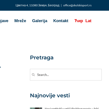
Цветна 4, 11080 Земун, Београд
|
office@skolskisport.rs
bjave
Mreže
Galerija
Kontakt
Ћир
Lat
Pretraga
.
Search
for:
Najnovije vesti
Novi spektakl u režiji školskog sporta – Srbi