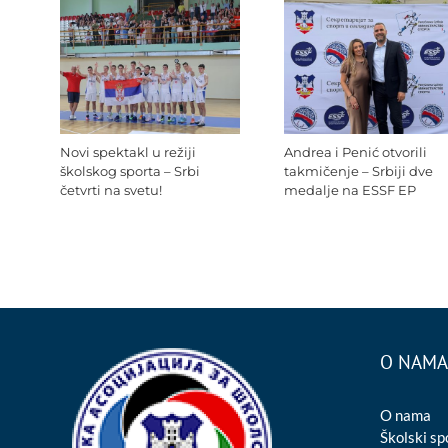
Novi spektakl u režiji
Andrea i Penić otvorili
školskog sporta – Srbi
takmičenje – Srbiji dve
četvrti na svetu!
medalje na ESSF EP
O NAMA
O nama
Školski sp