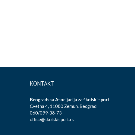
KONTAKT
Beogradska Asocijacija za školski sport
Cvetna 4, 11080 Zemun, Beograd
060/099-38-73
office@skolskisport.rs