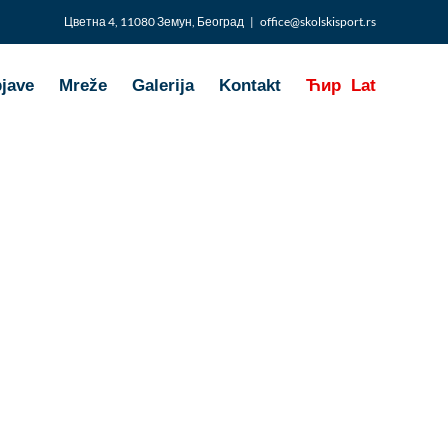
Цветна 4, 11080 Земун, Београд
|
office@skolskisport.rs
bjave
Mreže
Galerija
Kontakt
Ћир
Lat