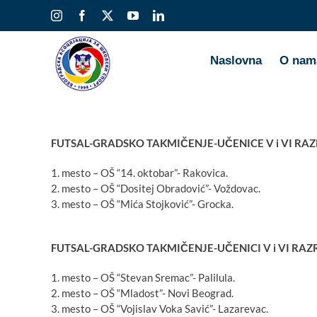
Skip
Instagram
Facebook
X
YouTube
LinkedIn
to
content
Naslovna
O nam
FUTSAL-GRADSKO TAKMIČENJE-UČENICE V i VI RAZ
1. mesto – OŠ “14. oktobar”- Rakovica.
2. mesto – OŠ “Dositej Obradović”- Voždovac.
3. mesto – OŠ “Mića Stojković”- Grocka.
FUTSAL-GRADSKO TAKMIČENJE-UČENICI V i VI RAZR
1. mesto – OŠ “Stevan Sremac”- Palilula.
2. mesto – OŠ “Mladost”- Novi Beograd.
3. mesto – OŠ “Vojislav Voka Savić”- Lazarevac.