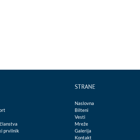
STRANE
Naslovna
ort
Bilteni
Vesti
 članstva
Mreže
i prvilnik
Galerija
Kontakt