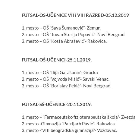
FUTSAL-OŠ-UČENICE VII i VIII RAZRED-05.12.2019
1. mesto – OŠ “Sava Šumanović”- Zemun.
2. mesto – OŠ “Jovan Sterija Popović”- Novi Beograd.
3. mesto – OŠ “Kosta Abrašević”- Rakovica.
FUTSAL-OŠ-UČENICI-25.11.2019.
1. mesto – OŠ “Ilija Garašanin”- Grocka
2. mesto – OŠ “Vojvoda Mišić”- Savski Venac.
3. mesto – OŠ “Borislav Pekić”- Novi Beograd.
FUTSAL-SŠ-UČENICE-20.11.2019.
1. mesto – “Farmaceutsko fizioterapeutska škola”- Zvezda
2. mesto -Gimnazija “Patrijarh Pavle”- Rakovica.
3. mesto -“VIII beogradska gimnazija”- Voždovac.