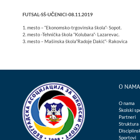
FUTSAL-SŠ-UČENICI-08.11.2019
1. mesto – “Ekonomsko-trgovinska škola”- Sopot.
2. mesto -Tehnička škola “Kolubara”- Lazarevac.
3. mesto – Mašinska škola”Radoje Dakić”- Rakovica
O NAMA
O nama
Školski sp
Partneri
Struktura
Disciplinsk
Sportovi