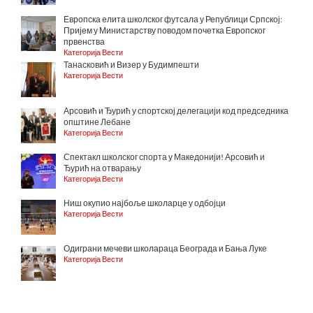
Европска елита школског футсала у Републици Српској:
Пријем у Министарству поводом почетка Европског
првенства
Категорија Вести
Танасковић и Визер у Будимпешти
Категорија Вести
Арсовић и Ђурић у спортској делегацији код председника
општине Лебане
Категорија Вести
Спектакл школског спорта у Македонији! Арсовић и
Ђурић на отварању
Категорија Вести
Ниш окупио најбоље школарце у одбојци
Категорија Вести
Одиграни мечеви школараца Београда и Бања Луке
Категорија Вести