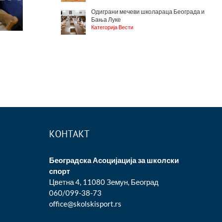
Одиграни мечеви школараца Београда и
Бања Луке
Категорија Вести
КОНТАКТ
Београдска Асоцијација за школски
спорт
Цветна 4, 11080 Земун, Београд
060/099-38-73
office@skolskisport.rs