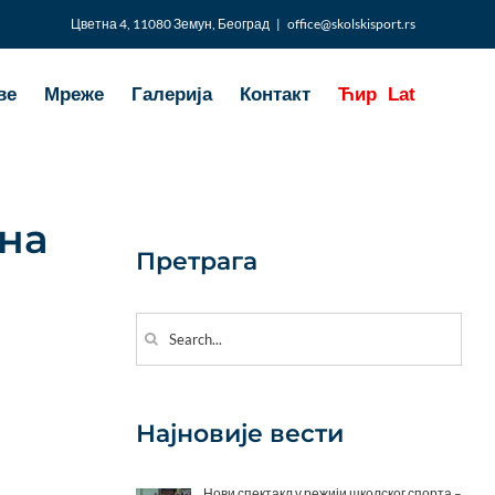
Цветна 4, 11080 Земун, Београд
|
office@skolskisport.rs
ве
Мреже
Галерија
Контакт
Ћир
Lat
на
Претрага
Search
for:
Најновије вести
Нови спектакл у режији школског спорта –