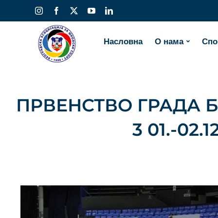
Skip
Instagram
Facebook
X
YouTube
LinkedIn
to
content
Насловна
О нама
Спо
ПРВЕНСТВО ГРАДА Б
3 01.-02.1