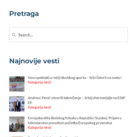
Pretraga
Search
for:
Najnovije vesti
Novi spektakl u režiji školskog sporta – Srbi četvrti na svetu!
Kategorija Vesti
Andrea i Penić otvorili takmičenje – Srbiji dve medalje na ESSF
EP
Kategorija Vesti
Evropska elita školskog futsala u Republici Srpskoj: Prijem u
Ministarstvu povodom početka Evropskog prvenstva
Kategorija Vesti