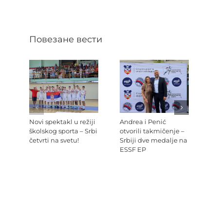
Повезане вести
Novi spektakl u režiji
Andrea i Penić
Ev
školskog sporta – Srbi
otvorili takmičenje –
šk
četvrti na svetu!
Srbiji dve medalje na
Re
ESSF EP
Pr
po
Ev