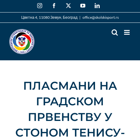
Skip
Instagram
Facebook
X
YouTube
LinkedIn
to
content
Цветна 4, 11080 Земун, Београд
|
office@skolskisport.rs
ПЛАСМАНИ НА
ГРАДСКОМ
ПРВЕНСТВУ У
СТОНОМ ТЕНИСУ-