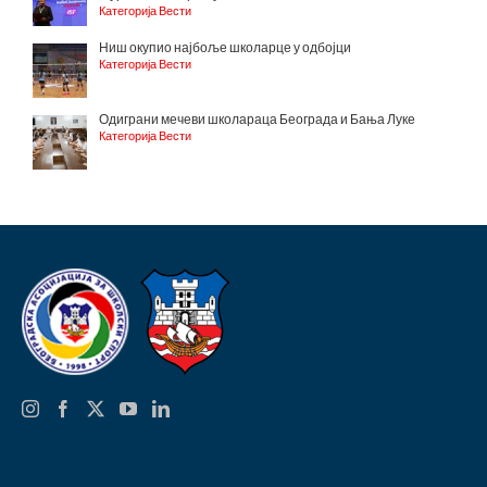
Категорија Вести
Ниш окупио најбоље школарце у одбојци
Категорија Вести
Одиграни мечеви школараца Београда и Бања Луке
Категорија Вести