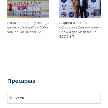
Нови спектакл у режији
Андреа и Пенић
школског спорта – Срби
отворили такмичење –
четврти на свету!
Србији две медаље на
ЕССФ ЕП
Претрага
Search
for: