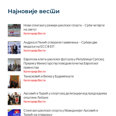
Најновије вести
Нови спектакл у режији школског спорта – Срби четврти
на свету!
Категорија Вести
Андреа и Пенић отворили такмичење – Србији две
медаље на ЕССФ ЕП
Категорија Вести
Европска елита школског футсала у Републици Српској:
Пријем у Министарству поводом почетка Европског
првенства
Категорија Вести
Танасковић и Визер у Будимпешти
Категорија Вести
Арсовић и Ђурић у спортској делегацији код председника
општине Лебане
Категорија Вести
Спектакл школског спорта у Македонији! Арсовић и
Ђурић на отварању