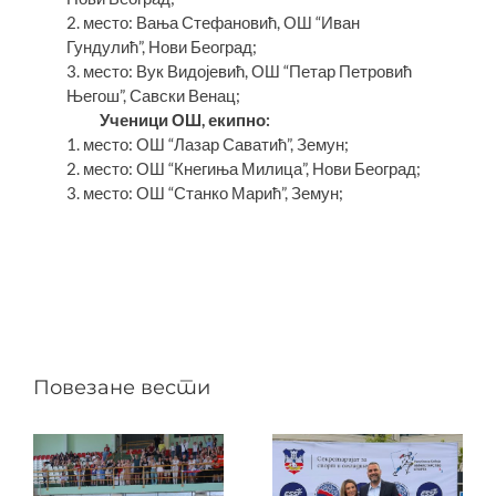
2. место: Вања Стефановић, ОШ “Иван
Гундулић”, Нови Београд;
3. место: Вук Видојевић, ОШ “Петар Петровић
Његош”, Савски Венац;
Ученици ОШ, екипно:
1. место: ОШ “Лазар Саватић”, Земун;
2. место: ОШ “Кнегиња Милица”, Нови Београд;
3. место: ОШ “Станко Марић”, Земун;
Повезане вести