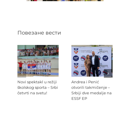
Повезане вести
Novi spektakl u režiji
Andrea i Penić
Ev
školskog sporta – Srbi
otvorili takmičenje –
šk
četvrti na svetu!
Srbiji dve medalje na
Re
ESSF EP
Pr
po
Ev