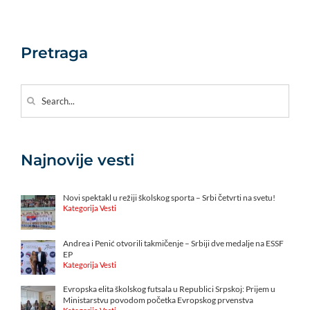
Pretraga
Search
for:
Najnovije vesti
Novi spektakl u režiji školskog sporta – Srbi četvrti na svetu!
Kategorija Vesti
Andrea i Penić otvorili takmičenje – Srbiji dve medalje na ESSF
EP
Kategorija Vesti
Evropska elita školskog futsala u Republici Srpskoj: Prijem u
Ministarstvu povodom početka Evropskog prvenstva