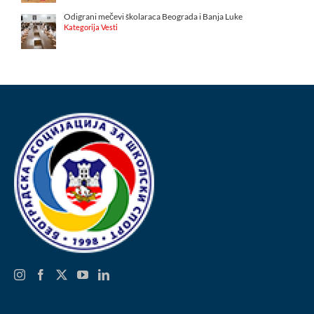
Odigrani mečevi školaraca Beograda i Banja Luke
Kategorija Vesti