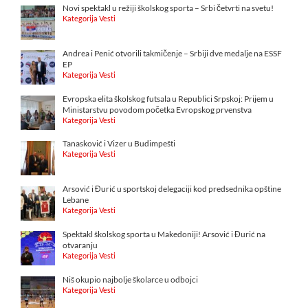
Novi spektakl u režiji školskog sporta – Srbi četvrti na svetu!
Kategorija Vesti
Andrea i Penić otvorili takmičenje – Srbiji dve medalje na ESSF
EP
Kategorija Vesti
Evropska elita školskog futsala u Republici Srpskoj: Prijem u
Ministarstvu povodom početka Evropskog prvenstva
Kategorija Vesti
Tanasković i Vizer u Budimpešti
Kategorija Vesti
Arsović i Đurić u sportskoj delegaciji kod predsednika opštine
Lebane
Kategorija Vesti
Spektakl školskog sporta u Makedoniji! Arsović i Đurić na
otvaranju
Kategorija Vesti
Niš okupio najbolje školarce u odbojci
Kategorija Vesti