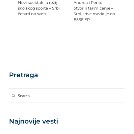
Novi spektakl u režiji
Andrea i Penić
Ev
školskog sporta – Srbi
otvorili takmičenje –
šk
četvrti na svetu!
Srbiji dve medalje na
Re
ESSF EP
Pr
po
Ev
Pretraga
Search
for:
Najnovije vesti