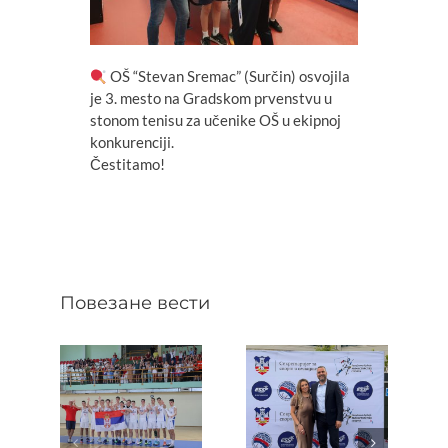
OŠ “Stevan Sremac” (Surčin) osvojila
je 3. mesto na Gradskom prvenstvu u
stonom tenisu za učenike OŠ u ekipnoj
konkurenciji.
Čestitamo!
Повезане вести