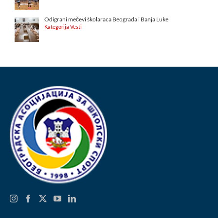
Odigrani mečevi školaraca Beograda i Banja Luke
Kategorija Vesti