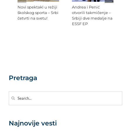
Novi spektakl u režiji
Andrea i Penić
Ev
školskog sporta – Srbi
otvorili takmičenje –
šk
četvrti na svetu!
Srbiji dve medalje na
Re
ESSF EP
Pr
po
Ev
Pretraga
Search
for:
Najnovije vesti