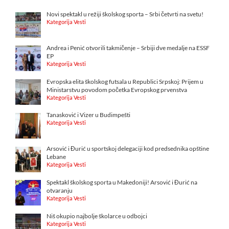
Novi spektakl u režiji školskog sporta – Srbi četvrti na svetu!
Kategorija Vesti
Andrea i Penić otvorili takmičenje – Srbiji dve medalje na ESSF
EP
Kategorija Vesti
Evropska elita školskog futsala u Republici Srpskoj: Prijem u
Ministarstvu povodom početka Evropskog prvenstva
Kategorija Vesti
Tanasković i Vizer u Budimpešti
Kategorija Vesti
Arsović i Đurić u sportskoj delegaciji kod predsednika opštine
Lebane
Kategorija Vesti
Spektakl školskog sporta u Makedoniji! Arsović i Đurić na
otvaranju
Kategorija Vesti
Niš okupio najbolje školarce u odbojci
Kategorija Vesti