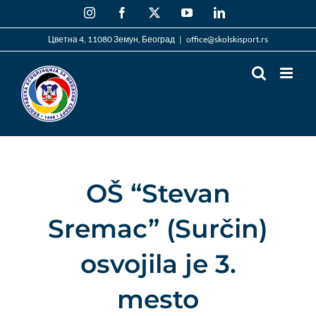
Skip
Instagram
Facebook
X
YouTube
LinkedIn
to
content
Цветна 4, 11080 Земун, Београд
|
office@skolskisport.rs
OŠ “Stevan
Sremac” (Surčin)
osvojila je 3.
mesto