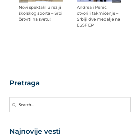
Novi spektakl u režiji
Andrea i Penić
Ev
školskog sporta – Srbi
otvorili takmičenje –
šk
četvrti na svetu!
Srbiji dve medalje na
Re
ESSF EP
Pr
po
Ev
Pretraga
Search
for:
Najnovije vesti