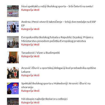
Novi spektakl u režiji školskog sporta – Srbi četvrti na svetu!
Kategorija Vesti
Andrea i Penić otvorili takmičenje – Srbiji dve medalje na ESSF
EP
Kategorija Vesti
Evropska elita školskog futsala u Republici Srpskoj: Prijem u
Ministarstvu povodom početka Evropskog prvenstva
Kategorija Vesti
Tanasković i Vizer u Budimpešti
Kategorija Vesti
Arsović i Đurić u sportskoj delegaciji kod predsednika opštine
Lebane
Kategorija Vesti
Spektakl školskog sporta u Makedoniji! Arsović i Đurić na
otvaranju
Kategorija Vesti
Niš okupio najbolje školarce u odbojci
Kategorija Vesti