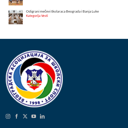
Odigrani mečevi školaraca Beograda i Banja Luke
Kategorija Vesti