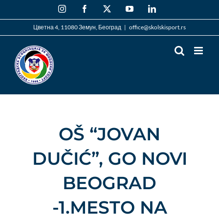
Skip
Instagram
Facebook
X
YouTube
LinkedIn
to
content
Цветна 4, 11080 Земун, Београд
|
office@skolskisport.rs
OŠ “JOVAN
DUČIĆ”, GO NOVI
BEOGRAD
-1.MESTO NA