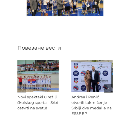
Повезане вести
Novi spektakl u režiji
Andrea i Penić
Ev
školskog sporta – Srbi
otvorili takmičenje –
šk
četvrti na svetu!
Srbiji dve medalje na
Re
ESSF EP
Pr
po
Ev