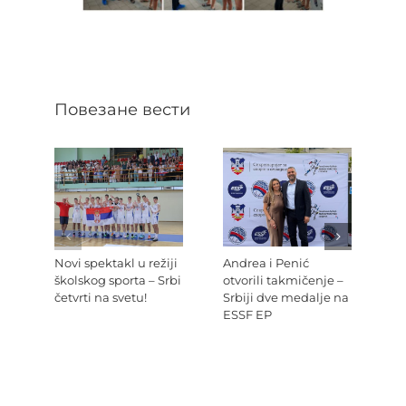
Повезане вести
Novi spektakl u režiji
Andrea i Penić
Ev
školskog sporta – Srbi
otvorili takmičenje –
šk
četvrti na svetu!
Srbiji dve medalje na
Re
ESSF EP
Pr
po
Ev