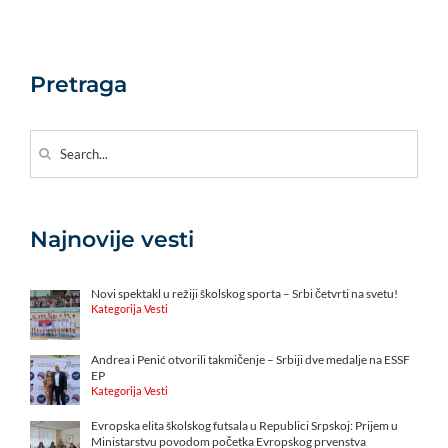
Pretraga
Search
for:
Najnovije vesti
Novi spektakl u režiji školskog sporta – Srbi četvrti na svetu!
Kategorija Vesti
Andrea i Penić otvorili takmičenje – Srbiji dve medalje na ESSF
EP
Kategorija Vesti
Evropska elita školskog futsala u Republici Srpskoj: Prijem u
Ministarstvu povodom početka Evropskog prvenstva