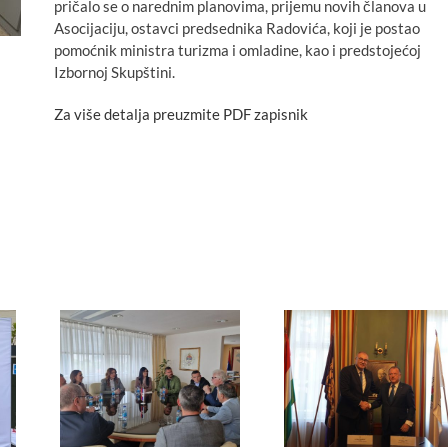
pričalo se o narednim planovima, prijemu novih članova u
Asocijaciju, ostavci predsednika Radovića, koji je postao
pomoćnik ministra turizma i omladine, kao i predstojećoj
Izbornoj Skupštini.
Za više detalja preuzmite PDF zapisnik