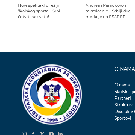
Novi spektakl u režiji
Andrea i Penić otvorili
školskog sporta – Srbi
takmičenje – Srbiji dve
četvrti na svetu!
medalje na ESSF EP
O NAMA
O nama
Školski sp
Partneri
Struktura
Disciplinsk
Sportovi