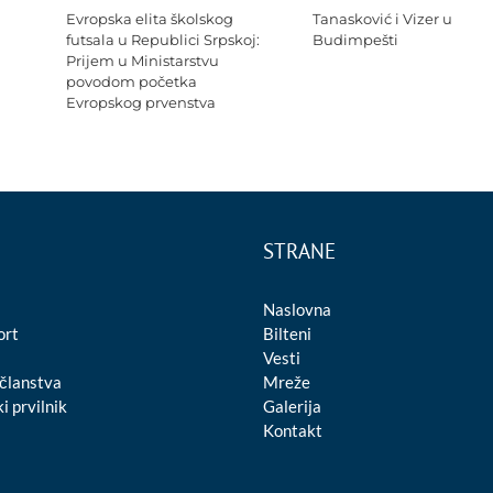
Evropska elita školskog
Tanasković i Vizer u
futsala u Republici Srpskoj:
Budimpešti
Prijem u Ministarstvu
povodom početka
Evropskog prvenstva
STRANE
Naslovna
ort
Bilteni
Vesti
 članstva
Mreže
i prvilnik
Galerija
Kontakt