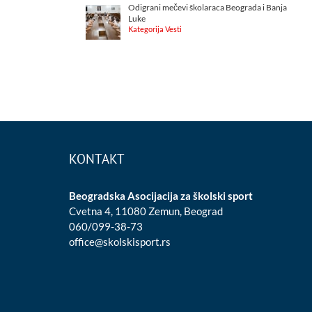
Odigrani mečevi školaraca Beograda i Banja
Luke
Kategorija Vesti
KONTAKT
Beogradska Asocijacija za školski sport
Cvetna 4, 11080 Zemun, Beograd
060/099-38-73
office@skolskisport.rs