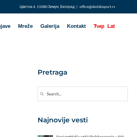
Цветна 4, 11080 Земун, Београд
|
office@skolskisport.rs
bjave
Mreže
Galerija
Kontakt
Ћир
Lat
Pretraga
Search
for:
Najnovije vesti
Novi spektakl u režiji školskog sporta – Srbi