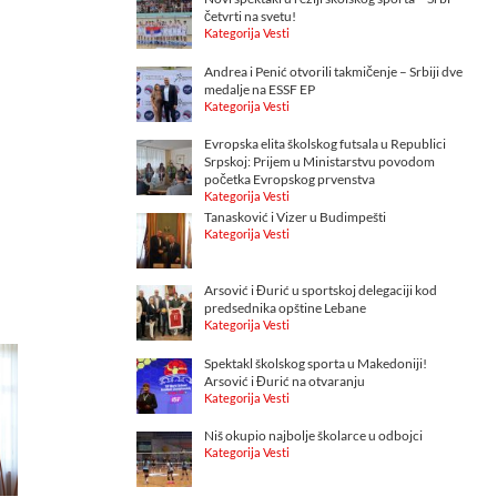
četvrti na svetu!
Kategorija Vesti
Andrea i Penić otvorili takmičenje – Srbiji dve
medalje na ESSF EP
Kategorija Vesti
Evropska elita školskog futsala u Republici
Srpskoj: Prijem u Ministarstvu povodom
početka Evropskog prvenstva
Kategorija Vesti
Tanasković i Vizer u Budimpešti
Kategorija Vesti
Arsović i Đurić u sportskoj delegaciji kod
predsednika opštine Lebane
Kategorija Vesti
Spektakl školskog sporta u Makedoniji!
Arsović i Đurić na otvaranju
Kategorija Vesti
Niš okupio najbolje školarce u odbojci
Kategorija Vesti