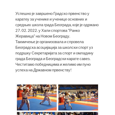
Успешно је завршено Градско првенство у
каратеу за ученике и ученице основних и
средњих школа града Београда, које је одржано
27. 02. 2022. у Хали спортова “Ранко
Жеравица” на Новом Београду.
Такмичење је организовала и спровела
Београдска асоцијација за школски спорт уз
подршку Секретаријата за спорт и омладину
града Београда и Београдски карате савез.
Честитамо победницима и желимо им пуно
успеха на Државном првенству!