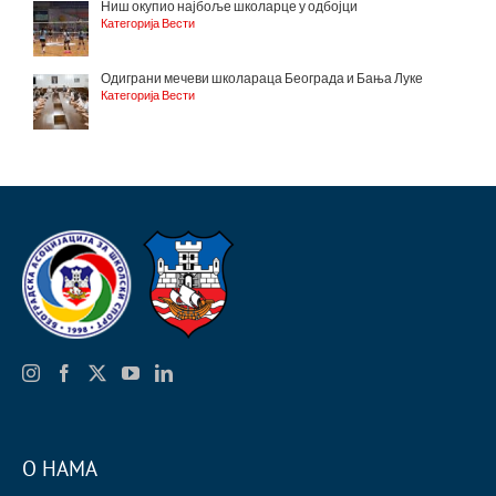
Ниш окупио најбоље школарце у одбојци
Категорија Вести
Одиграни мечеви школараца Београда и Бања Луке
Категорија Вести
О НАМА