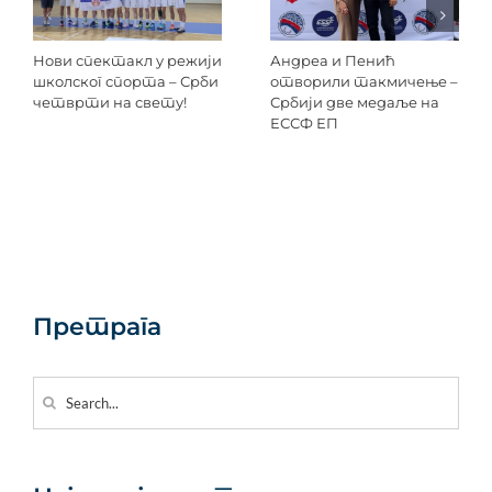
Нови спектакл у режији
Андреа и Пенић
школског спорта – Срби
отворили такмичење –
четврти на свету!
Србији две медаље на
ЕССФ ЕП
Претрага
Search
for: