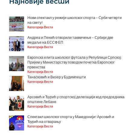
Најновије вести
Нови спектакл у режији школског спорта – Срби четврти
на свету!
Категорија Вести
Андреа и Пенић отворили такмичење – Србији две
медаље на ЕССФ ЕП
Категорија Вести
Европска елита школског футсала у Републици Српској:
Пријем у Министарству поводом почетка Европског
првенства
Категорија Вести
Танасковић и Визер у Будимпешти
Категорија Вести
Арсовић и Ђурић у спортској делегацији код председника
општине Лебане
Категорија Вести
Спектакл школског спорта у Македонији! Арсовић и
Ђурић на отварању
Категорија Вести