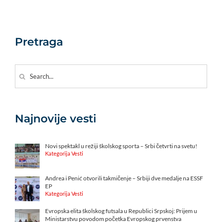
Pretraga
Search
for:
Najnovije vesti
Novi spektakl u režiji školskog sporta – Srbi četvrti na svetu!
Kategorija Vesti
Andrea i Penić otvorili takmičenje – Srbiji dve medalje na ESSF
EP
Kategorija Vesti
Evropska elita školskog futsala u Republici Srpskoj: Prijem u
Ministarstvu povodom početka Evropskog prvenstva