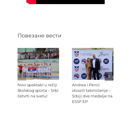
Повезане вести
Novi spektakl u režiji
Andrea i Penić
Ev
školskog sporta – Srbi
otvorili takmičenje –
šk
četvrti na svetu!
Srbiji dve medalje na
Re
ESSF EP
Pr
po
Ev