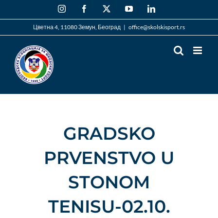
Skip
Instagram
Facebook
X
YouTube
LinkedIn
to
content
Цветна 4, 11080 Земун, Београд
|
office@skolskisport.rs
GRADSKO
PRVENSTVO U
STONOM
TENISU-02.10.