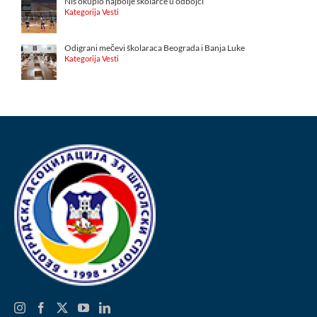
Niš okupio najbolje školarce u odbojci
Kategorija Vesti
Odigrani mečevi školaraca Beograda i Banja Luke
Kategorija Vesti