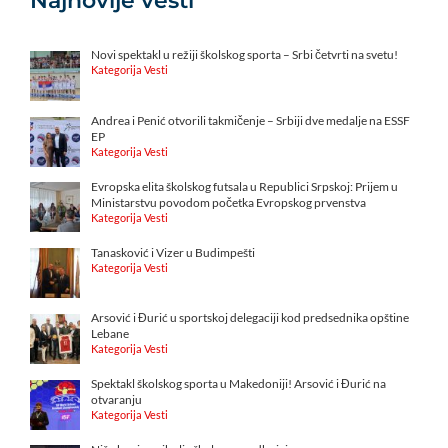
Najnovije vesti
Novi spektakl u režiji školskog sporta – Srbi četvrti na svetu!
Kategorija Vesti
Andrea i Penić otvorili takmičenje – Srbiji dve medalje na ESSF
EP
Kategorija Vesti
Evropska elita školskog futsala u Republici Srpskoj: Prijem u
Ministarstvu povodom početka Evropskog prvenstva
Kategorija Vesti
Tanasković i Vizer u Budimpešti
Kategorija Vesti
Arsović i Đurić u sportskoj delegaciji kod predsednika opštine
Lebane
Kategorija Vesti
Spektakl školskog sporta u Makedoniji! Arsović i Đurić na
otvaranju
Kategorija Vesti