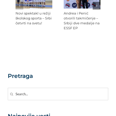
Novi spektakl u režiji
Andrea i Penić
Ev
školskog sporta – Srbi
otvorili takmičenje –
šk
četvrti na svetu!
Srbiji dve medalje na
Re
ESSF EP
Pr
po
Ev
Pretraga
Search
for: