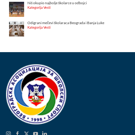
Niš okupio najbolje školarce u odbojci
Kategorija Vesti
Odigrani mečevi školaraca Beograda i Banja Luke
Kategorija Vesti