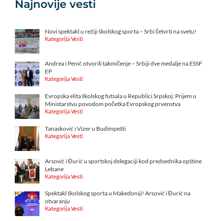
Najnovije vesti
Novi spektakl u režiji školskog sporta – Srbi četvrti na svetu!
Kategorija Vesti
Andrea i Penić otvorili takmičenje – Srbiji dve medalje na ESSF
EP
Kategorija Vesti
Evropska elita školskog futsala u Republici Srpskoj: Prijem u
Ministarstvu povodom početka Evropskog prvenstva
Kategorija Vesti
Tanasković i Vizer u Budimpešti
Kategorija Vesti
Arsović i Đurić u sportskoj delegaciji kod predsednika opštine
Lebane
Kategorija Vesti
Spektakl školskog sporta u Makedoniji! Arsović i Đurić na
otvaranju
Kategorija Vesti