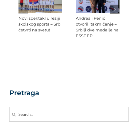
Novi spektakl u režiji
Andrea i Penić
Ev
školskog sporta – Srbi
otvorili takmičenje –
šk
četvrti na svetu!
Srbiji dve medalje na
Re
ESSF EP
Pr
po
Ev
Pretraga
Search
for: