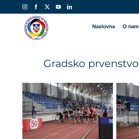
Skip
Instagram
Facebook
X
YouTube
LinkedIn
to
content
Naslovna
O nam
Gradsko prvenstvo 