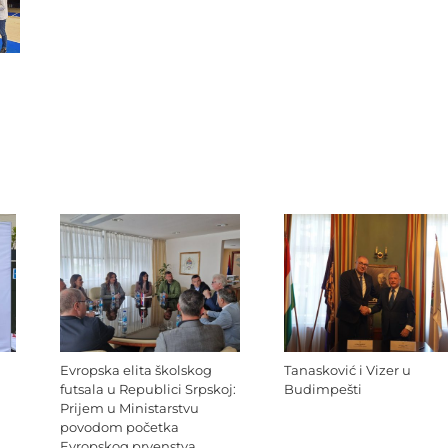
Evropska elita školskog
Tanasković i Vizer u
futsala u Republici Srpskoj:
Budimpešti
Prijem u Ministarstvu
povodom početka
Evropskog prvenstva