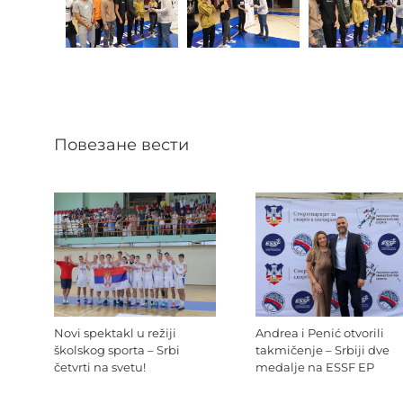
Повезане вести
Novi spektakl u režiji
Andrea i Penić otvorili
školskog sporta – Srbi
takmičenje – Srbiji dve
četvrti na svetu!
medalje na ESSF EP