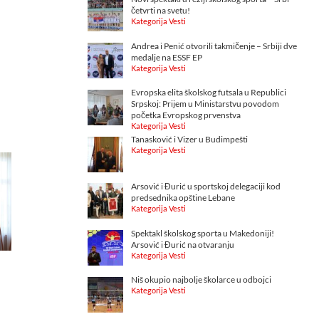
četvrti na svetu!
Kategorija Vesti
Andrea i Penić otvorili takmičenje – Srbiji dve
medalje na ESSF EP
Kategorija Vesti
Evropska elita školskog futsala u Republici
Srpskoj: Prijem u Ministarstvu povodom
početka Evropskog prvenstva
Kategorija Vesti
Tanasković i Vizer u Budimpešti
Kategorija Vesti
Arsović i Đurić u sportskoj delegaciji kod
predsednika opštine Lebane
Kategorija Vesti
Spektakl školskog sporta u Makedoniji!
Arsović i Đurić na otvaranju
Kategorija Vesti
Niš okupio najbolje školarce u odbojci
Kategorija Vesti