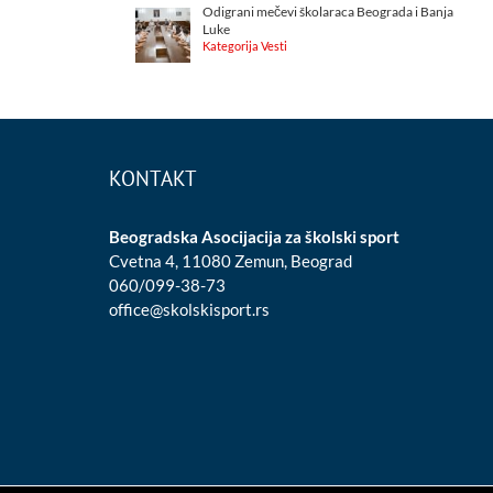
Odigrani mečevi školaraca Beograda i Banja
Luke
Kategorija Vesti
KONTAKT
Beogradska Asocijacija za školski sport
Cvetna 4, 11080 Zemun, Beograd
060/099-38-73
office@skolskisport.rs