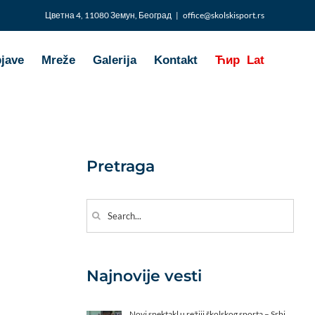
Цветна 4, 11080 Земун, Београд
|
office@skolskisport.rs
bjave
Mreže
Galerija
Kontakt
Ћир
Lat
Pretraga
Search
for:
Najnovije vesti
Novi spektakl u režiji školskog sporta – Srbi