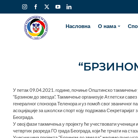
Skip
Instagram
Facebook
X
YouTube
LinkedIn
to
content
Насловна
О нама
Спо
“БРЗИНО
У петак 09.04.2021. године, почиње Општинско такмичење 
“Брзином до звезда”. Такмичење организује Атлетски савез
генералног спонзора Теленора и уз помоћ свог званичног п
асоцијације за школски спорт коју подржава Секретаријат 
Београда.
У овој фази такмичења у пројекту ће учествовати ученици 
четвртих разреда ГО града Београда, који ће трчати на ста
Учесницима пројекта “Брзином до звезда” желимо пуно усп