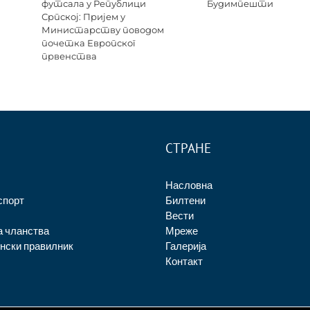
футсала у Републици
Будимпешти
Српској: Пријем у
Министарству поводом
почетка Европског
првенства
СТРАНЕ
Насловна
спорт
Билтени
Вести
а чланства
Мреже
нски правилник
Галерија
Контакт