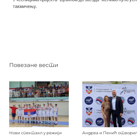
такмичењу.
Повезане вести
Нови спектакл у режији
Андреа и Пенић отвори