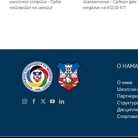
школског спорта – Срби
такмичење – Србији две
четврти на свету!
медаље на ЕССФ ЕП
О НАМА
О нама
Школски 
Партнери
Структур
Дисципли
Спортови