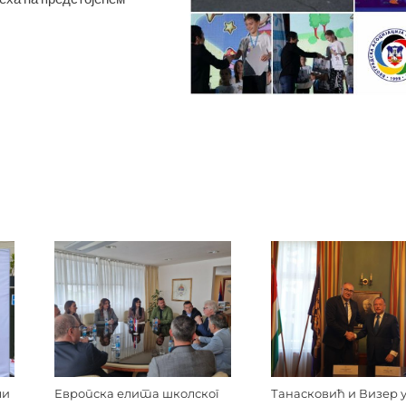
ли
Европска елита школског
Танасковић и Визер 