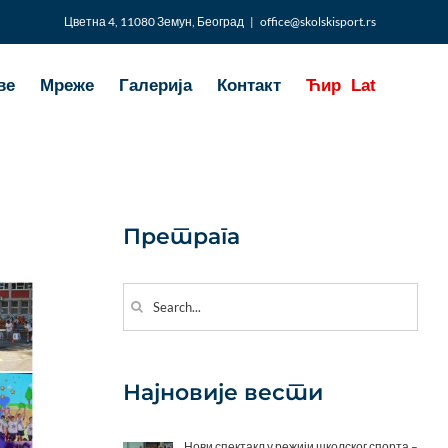
Цветна 4, 11080 Земун, Београд
|
office@skolskisport.rs
ве
Мреже
Галерија
Контакт
Ћир
Lat
Претрага
Search
for:
Најновије вести
Нови спектакл у режији школског спорта –