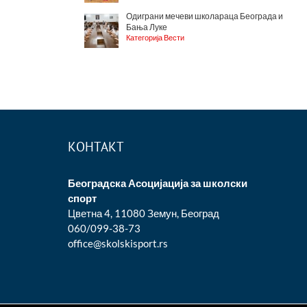
Одиграни мечеви школараца Београда и
Бања Луке
Категорија Вести
КОНТАКТ
Београдска Асоцијација за школски
спорт
Цветна 4, 11080 Земун, Београд
060/099-38-73
office@skolskisport.rs