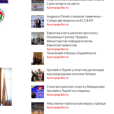
Срби четврти на свету!
Категорија Вести
Андреа и Пенић отворили такмичење –
Србији две медаље на ЕССФ ЕП
Категорија Вести
Европска елита школског футсала у
Републици Српској: Пријем у
Министарству поводом почетка
Европског првенства
Категорија Вести
Танасковић и Визер у Будимпешти
Категорија Вести
Арсовић и Ђурић у спортској делегацији
код председника општине Лебане
Категорија Вести
Спектакл школског спорта у Македонији!
Арсовић и Ђурић на отварању
Категорија Вести
Ниш окупио најбоље школарце у одбојци
Категорија Вести
у