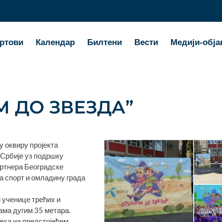
ртови
Календар
Билтени
Вести
Медији-обја
М ДО ЗВЕЗДА”
у оквиру пројекта
 Србије уз подршку
артнера Београдске
за спорт и омладину града
и ученице трећих и
зама дугим 35 метара.
еха на предстојећем