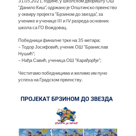
31.05.2021. године, у школском дворишту ОШ
“Данило Киш”, одржано је Општинско првенство
у оквиру пројекта “Брзином до звезда”, за
ученике и ученице III и IV разреда основних
школа са ГО Вождовац.
Победници финалне трке на 35 метара:
– Тодор Јосифовић, ученик ОШ “Бранислав
Нушић”;
– Нађа Савић, ученица ОШ “Карађорђе”;
Честитамо победницима и желимо им пуно
успеха на Градском првенству.