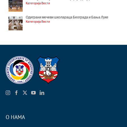
Категорија Вести
Одиграни мечеви школараца Београда и Бања Луке
Категорија Вести
О НАМА