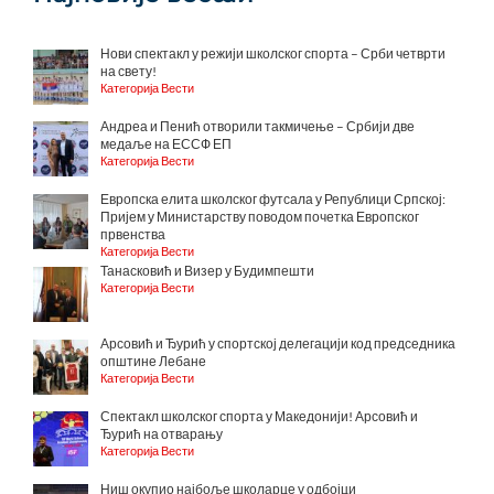
Нови спектакл у режији школског спорта – Срби четврти
на свету!
Категорија Вести
Андреа и Пенић отворили такмичење – Србији две
медаље на ЕССФ ЕП
Категорија Вести
Европска елита школског футсала у Републици Српској:
Пријем у Министарству поводом почетка Европског
првенства
Категорија Вести
Танасковић и Визер у Будимпешти
Категорија Вести
Арсовић и Ђурић у спортској делегацији код председника
општине Лебане
Категорија Вести
Спектакл школског спорта у Македонији! Арсовић и
Ђурић на отварању
Категорија Вести
Ниш окупио најбоље школарце у одбојци