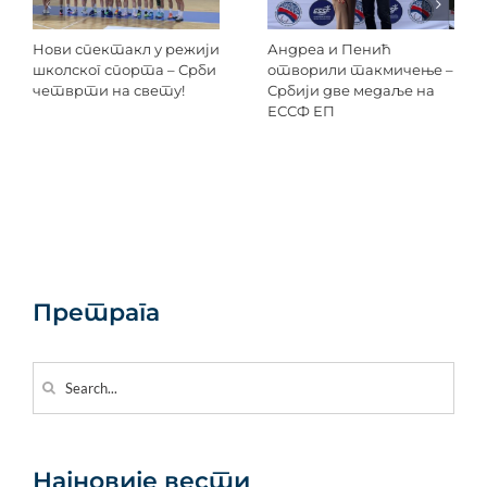
Нови спектакл у режији
Андреа и Пенић
школског спорта – Срби
отворили такмичење –
четврти на свету!
Србији две медаље на
ЕССФ ЕП
Претрага
Search
for:
Најновије вести