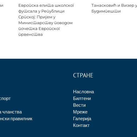
ли
Европска елита школског
Танасковић и Визер 
футсала у Републици
Будимпешти
Српској: Пријем у
Министарству поводом
почетка Европског
првенства
СТРАНЕ
Насловна
спорт
Билтени
Вести
а чланства
Мреже
нски правилник
Галерија
Контакт