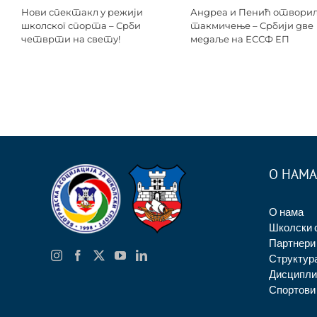
Нови спектакл у режији
Андреа и Пенић отвори
школског спорта – Срби
такмичење – Србији две
четврти на свету!
медаље на ЕССФ ЕП
О НАМА
О нама
Школски 
Партнери
Структур
Дисципли
Спортови