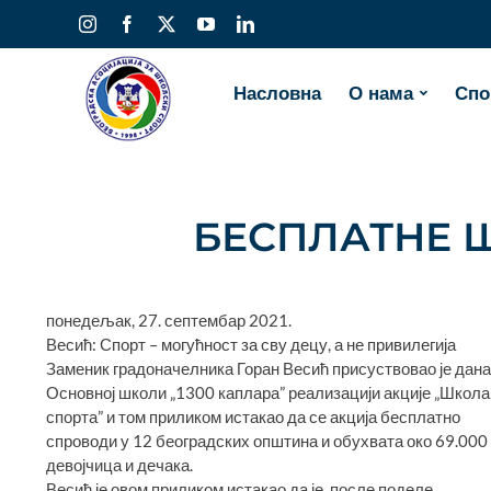
Skip
Instagram
Facebook
X
YouTube
LinkedIn
to
content
Насловна
О нама
Спо
БЕСПЛАТНЕ 
понедељак, 27. септембар 2021.
Весић: Спорт – могућност за сву децу, а не привилегија
Заменик градоначелника Горан Весић присуствовао је дана
Основној школи „1300 каплара” реализацији акције „Школа
спорта” и том приликом истакао да се акција бесплатно
спроводи у 12 београдских општина и обухвата око 69.000
девојчица и дечака.
Весић је овом приликом истакао да је, после поделе