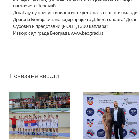
нагласио је Јеремић.
Догађају су присуствовали и секретарка за спорт и омлади
Драгана Белојевић, менаџер пројекта „Школа спорта” Дејан
Сузовић и представници ОШ „1300 каплара”.
Извор: сајт града Београда
www.beograd.rs
Повезане вести