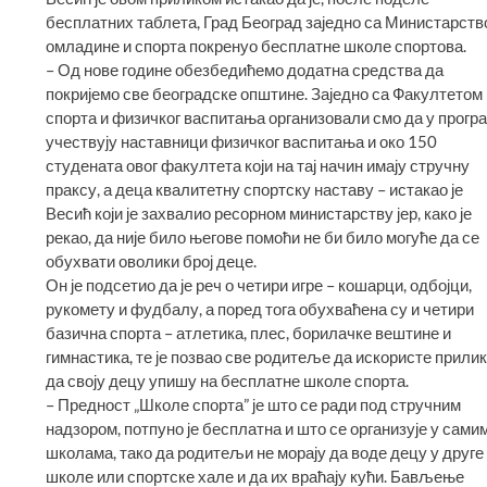
бесплатних таблета, Град Београд заједно са Министарств
омладине и спорта покренуо бесплатне школе спортова.
– Од нове године обезбедићемо додатна средства да
покријемо све београдске општине. Заједно са Факултетом
спорта и физичког васпитања организовали смо да у прогр
учествују наставници физичког васпитања и око 150
студената овог факултета који на тај начин имају стручну
праксу, а деца квалитетну спортску наставу – истакао је
Весић који је захвалио ресорном министарству јер, како је
рекао, да није било његове помоћи не би било могуће да се
обухвати оволики број деце.
Он је подсетио да је реч о четири игре – кошарци, одбојци,
рукомету и фудбалу, а поред тога обухваћена су и четири
базична спорта – атлетика, плес, борилачке вештине и
гимнастика, те је позвао све родитеље да искористе прили
да своју децу упишу на бесплатне школе спорта.
– Предност „Школе спорта” је што се ради под стручним
надзором, потпуно је бесплатна и што се организује у сами
школама, тако да родитељи не морају да воде децу у друге
школе или спортске хале и да их враћају кући. Бављење