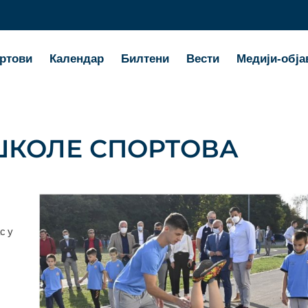
ртови
Календар
Билтени
Вести
Медији-обја
ШКОЛЕ СПОРТОВА
с у