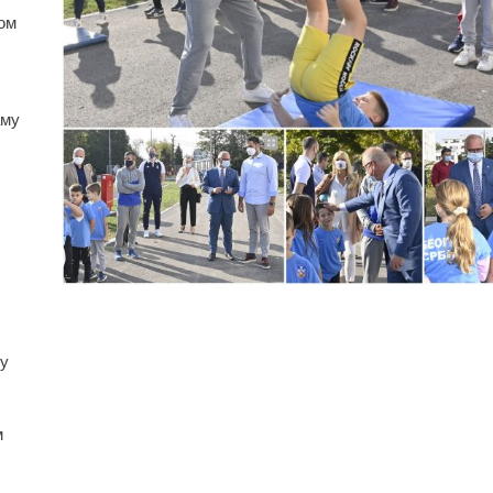
ом
аму
ку
м