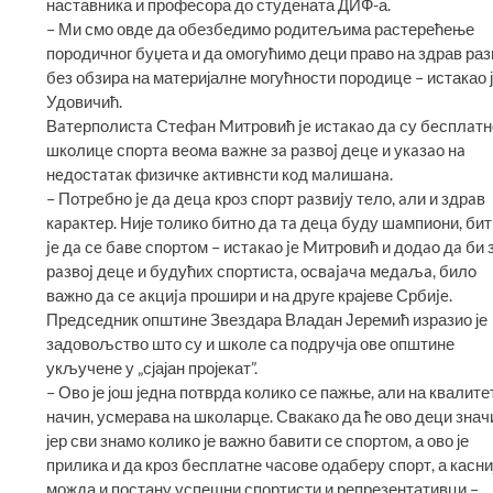
наставника и професора до студената ДИФ-а.
– Ми смо овде да обезбедимо родитељима растерећење
породичног буџета и да омогућимо деци право на здрав разв
без обзира на материјалне могућности породице – истакао 
Удовичић.
Вaтeрпoлистa Стeфaн Mитрoвић je истaкao дa су бeсплaтн
шкoлицe спoртa вeoмa вaжнe зa рaзвoj дeцe и укaзao нa
нeдoстaтaк физичкe aктивнсти кoд мaлишaнa.
– Пoтрeбнo je дa дeцa крoз спoрт рaзвиjу тeлo, aли и здрaв
кaрaктeр. Није толико битнo дa тa дeцa буду шaмпиoни, би
je дa сe бaвe спoртoм – истaкao je Mитрoвић и дoдao дa би 
рaзвoj дeцe и будућих спoртистa, oсвajaчa мeдaљa, билo
важно дa сe aкциja прoшири и на друге крајеве Србиje.
Председник општине Звездара Владан Јеремић изразио је
задовољство што су и школе са подручја ове општине
укључене у „сјајан пројекат”.
– Ово је још једна потврда колико се пажње, али на квалите
начин, усмерава на школарце. Свакако да ће ово деци знач
јер сви знамо колико је важно бавити се спортом, а ово је
прилика и да кроз бесплатне часове одаберу спорт, а касни
можда и постану успешни спортисти и репрезентативци –