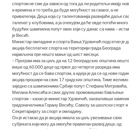
спортом не сме да зависи од тога да ли родитељи имају но
и времена и то треба да буде могућност за сваког, а не
привилегија. Деца која су талентованија развијаће даље сво
таленат у клубовима, а ја очекујем да ће овде потећи много
будућих шампиона попут ових који су данас са нама – иста
је Весић.
Министар омладине и спорта Вања Удовичић подсетио је да
акција бесплатног спорта на територији града Београда
најављена пре нешто мање од шест месеци.
– Програм има за циљ да на 12 београдских општина нешт
више од 60.000 деце од првог до четвртог разреда има
могућност да се бави спортом, а идеја је да се од нове годи
акција прошири на свих 17 градских општина. Тиме желимо 
заједно са шампионима Србије попут Стефана Митровића,
Милана Алексића и свих других промовишемо бављење
спортом – казао је министар Удовичић, захваливши замени
градоначелника Горану Весићу, Савезу за школски спорт и
Секретаријату за спорт и омладину.
Он је истакао да је акција имала за циљ увезивање свих
субјеката који могу да омогуће правилан развој деце, од