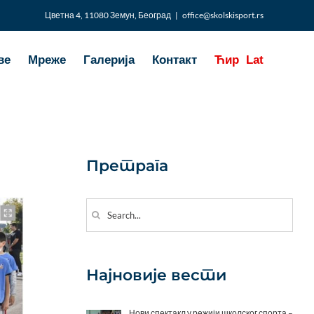
Цветна 4, 11080 Земун, Београд
|
office@skolskisport.rs
ве
Мреже
Галерија
Контакт
Ћир
Lat
Претрага
Search
for:
Најновије вести
Нови спектакл у режији школског спорта –