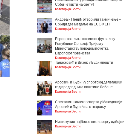
Срби четврти на свету!
Категорија Вести
Андреа и Пенић отворили такмичење –
Србији две медаље на ЕССФ ЕП
Категорија Вести
Европска елита школског футсала у
Републици Српској: Пријем у
Министарству поводом почетка
Европског првенства
Категорија Вести
Танасковић и Визер у Будимпешти
Категорија Вести
Арсовић и Ђурић у спортској делегацији
код председника општине Лебане
Категорија Вести
Спектакл школског спорта у Македонији!
Арсовић и Ђурић на отварању
Категорија Вести
Ниш окупио најбоље школарце у одбојци
Категорија Вести