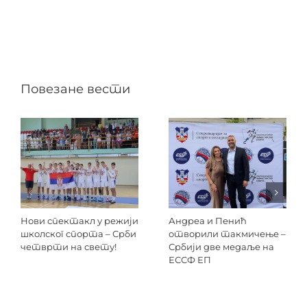
Повезане вести
Нови спектакл у режији
Андреа и Пенић
школског спорта – Срби
отворили такмичење –
четврти на свету!
Србији две медаље на
ЕССФ ЕП