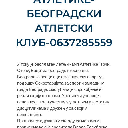
БЕОГРАДСКИ
АТЛЕТСКИ
КЛУБ-0637285559
У току је бесплатан летњи камп Атлетике “Трчи,
Скочи, Баци” за београдске основце.
Београдска асоцијација за школску спорт уз
подршку Секретаријата за спорт и омладину
града Београда, омогућила је спровођење и
реализацију програма. Ученици и ученице
основних школа учествују у летњим атлетским
дисциплинама и дружењу са својим
вршњацима.
Програм се одржава у складу са мерама и
прописима које је прописала Влада Републике