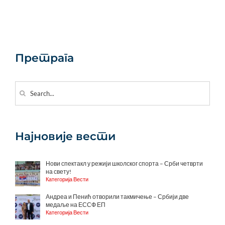
Претрага
Search
for:
Најновије вести
Нови спектакл у режији школског спорта – Срби четврти
на свету!
Категорија Вести
Андреа и Пенић отворили такмичење – Србији две
медаље на ЕССФ ЕП
Категорија Вести