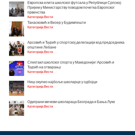
Европска елита школског футсала у Републици Српској:
Пријем у Министарству поводом почетка Европског
првенства
Категорија Вести
Танасковић и Визер у Будимпешти
Категорија Вести
Арсовић и Ђурић у спортској делегацији код председника
општине Лебане
Категорија Вести
Спектакл школског спорта у Македонији! Арсовић и
Ђурић на отварању
Категорија Вести
Ниш окупио најбоље школарце у одбојци
Категорија Вести
Одиграни мечеви школараца Београда и Бања Луке
Категорија Вести