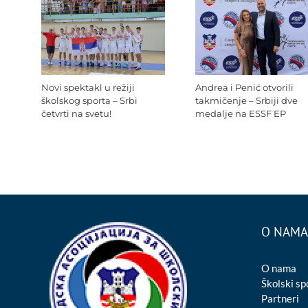
Novi spektakl u režiji
Andrea i Penić otvorili
školskog sporta – Srbi
takmičenje – Srbiji dve
četvrti na svetu!
medalje na ESSF EP
O NAMA
O nama
Školski sp
Partneri