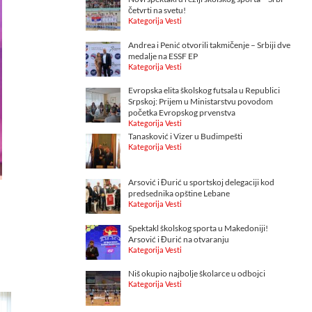
četvrti na svetu!
Kategorija Vesti
Andrea i Penić otvorili takmičenje – Srbiji dve
medalje na ESSF EP
Kategorija Vesti
Evropska elita školskog futsala u Republici
Srpskoj: Prijem u Ministarstvu povodom
početka Evropskog prvenstva
Kategorija Vesti
Tanasković i Vizer u Budimpešti
Kategorija Vesti
Arsović i Đurić u sportskoj delegaciji kod
predsednika opštine Lebane
Kategorija Vesti
Spektakl školskog sporta u Makedoniji!
Arsović i Đurić na otvaranju
Kategorija Vesti
Niš okupio najbolje školarce u odbojci
Kategorija Vesti