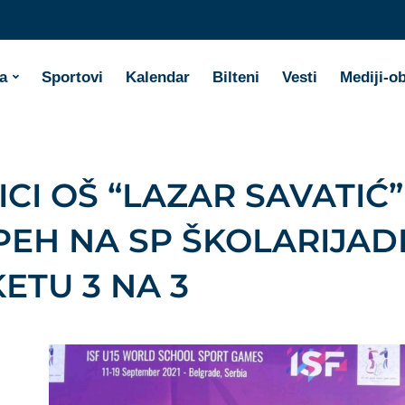
a
Sportovi
Kalendar
Bilteni
Vesti
Mediji-o
CI OŠ “LAZAR SAVATIĆ”
SPEH NA SP ŠKOLARIJAD
ETU 3 NA 3
I