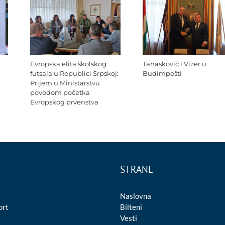
Evropska elita školskog
Tanasković i Vizer u
futsala u Republici Srpskoj:
Budimpešti
Prijem u Ministarstvu
povodom početka
Evropskog prvenstva
STRANE
Naslovna
ort
Bilteni
Vesti