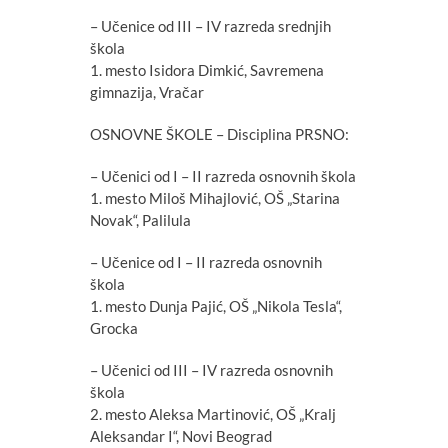
– Učenice od III – IV razreda srednjih
škola
1. mesto Isidora Dimkić, Savremena
gimnazija, Vračar
OSNOVNE ŠKOLE – Disciplina PRSNO:
– Učenici od I – II razreda osnovnih škola
1. mesto Miloš Mihajlović, OŠ „Starina
Novak“, Palilula
– Učenice od I – II razreda osnovnih
škola
1. mesto Dunja Pajić, OŠ „Nikola Tesla“,
Grocka
– Učenici od III – IV razreda osnovnih
škola
2. mesto Aleksa Martinović, OŠ „Kralj
Aleksandar I“, Novi Beograd