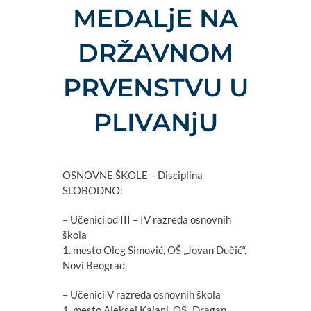
MEDALjE NA
DRŽAVNOM
PRVENSTVU U
PLIVANjU
OSNOVNE ŠKOLE – Disciplina
SLOBODNO:
– Učenici od III – IV razreda osnovnih
škola
1. mesto Oleg Simović, OŠ „Jovan Dučić“,
Novi Beograd
– Učenici V razreda osnovnih škola
1. mesto Aleksej Kalanj, OŠ „Dragan