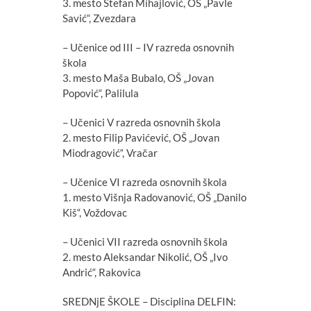
3. mesto Stefan Mihajlović, OŠ „Pavle
Savić“, Zvezdara
– Učenice od III – IV razreda osnovnih
škola
3. mesto Maša Bubalo, OŠ „Jovan
Popović“, Palilula
– Učenici V razreda osnovnih škola
2. mesto Filip Pavićević, OŠ „Jovan
Miodragović“, Vračar
– Učenice VI razreda osnovnih škola
1. mesto Višnja Radovanović, OŠ „Danilo
Kiš“, Voždovac
– Učenici VII razreda osnovnih škola
2. mesto Aleksandar Nikolić, OŠ „Ivo
Andrić“, Rakovica
SREDNjE ŠKOLE – Disciplina DELFIN: