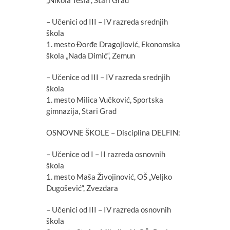
„Nikola Tesla“, Stari Grad
– Učenici od III – IV razreda srednjih
škola
1. mesto Đorđe Dragojlović, Ekonomska
škola „Nada Dimić“, Zemun
– Učenice od III – IV razreda srednjih
škola
1. mesto Milica Vučković, Sportska
gimnazija, Stari Grad
OSNOVNE ŠKOLE – Disciplina DELFIN:
– Učenice od I – II razreda osnovnih
škola
1. mesto Maša Živojinović, OŠ „Veljko
Dugošević“, Zvezdara
– Učenici od III – IV razreda osnovnih
škola