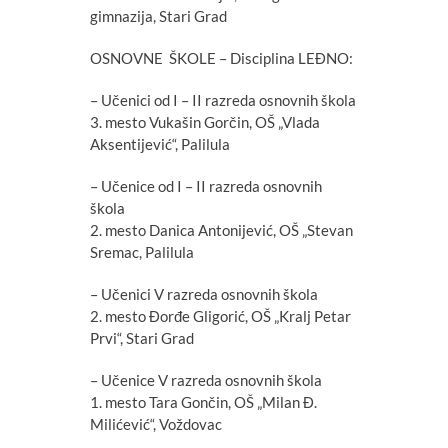
gimnazija, Stari Grad
OSNOVNE ŠKOLE – Disciplina LEĐNO:
– Učenici od I – II razreda osnovnih škola
3. mesto Vukašin Gorčin, OŠ „Vlada
Aksentijević“, Palilula
– Učenice od I – II razreda osnovnih
škola
2. mesto Danica Antonijević, OŠ „Stevan
Sremac, Palilula
– Učenici V razreda osnovnih škola
2. mesto Đorđe Gligorić, OŠ „Kralj Petar
Prvi“, Stari Grad
– Učenice V razreda osnovnih škola
1. mesto Tara Gončin, OŠ „Milan Đ.
Milićević“, Voždovac