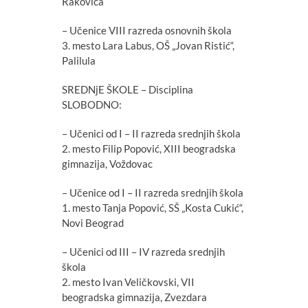
Rakovica
– Učenice VIII razreda osnovnih škola
3. mesto Lara Labus, OŠ „Jovan Ristić“,
Palilula
SREDNjE ŠKOLE – Disciplina
SLOBODNO:
– Učenici od I – II razreda srednjih škola
2. mesto Filip Popović, XIII beogradska
gimnazija, Voždovac
– Učenice od I – II razreda srednjih škola
1. mesto Tanja Popović, SŠ „Kosta Cukić“,
Novi Beograd
– Učenici od III – IV razreda srednjih
škola
2. mesto Ivan Veličkovski, VII
beogradska gimnazija, Zvezdara