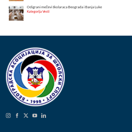
Odigrani mečevi školaraca Beograda i Banja Luke
Kategorija Vesti