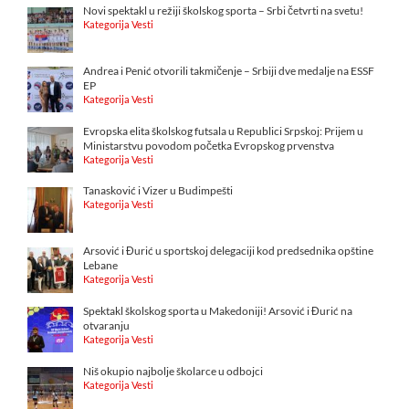
Novi spektakl u režiji školskog sporta – Srbi četvrti na svetu!
Kategorija Vesti
Andrea i Penić otvorili takmičenje – Srbiji dve medalje na ESSF
EP
Kategorija Vesti
Evropska elita školskog futsala u Republici Srpskoj: Prijem u
Ministarstvu povodom početka Evropskog prvenstva
Kategorija Vesti
Tanasković i Vizer u Budimpešti
Kategorija Vesti
Arsović i Đurić u sportskoj delegaciji kod predsednika opštine
Lebane
Kategorija Vesti
Spektakl školskog sporta u Makedoniji! Arsović i Đurić na
otvaranju
Kategorija Vesti
Niš okupio najbolje školarce u odbojci
Kategorija Vesti