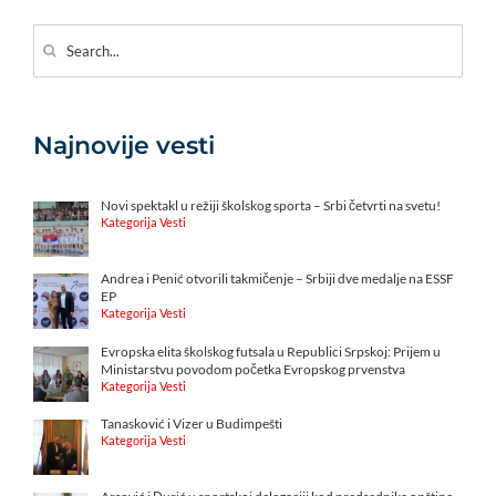
Search
for:
Najnovije vesti
Novi spektakl u režiji školskog sporta – Srbi četvrti na svetu!
Kategorija Vesti
Andrea i Penić otvorili takmičenje – Srbiji dve medalje na ESSF
EP
Kategorija Vesti
Evropska elita školskog futsala u Republici Srpskoj: Prijem u
Ministarstvu povodom početka Evropskog prvenstva
Kategorija Vesti
Tanasković i Vizer u Budimpešti
Kategorija Vesti