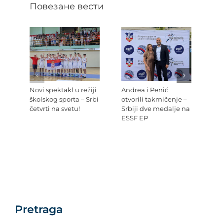
Повезане вести
Novi spektakl u režiji
Andrea i Penić
Ev
školskog sporta – Srbi
otvorili takmičenje –
šk
četvrti na svetu!
Srbiji dve medalje na
Re
ESSF EP
Pr
po
Ev
Pretraga