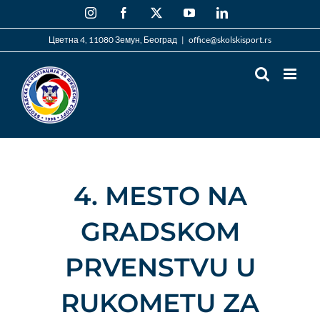
Skip
Instagram
Facebook
X
YouTube
LinkedIn
to
content
Цветна 4, 11080 Земун, Београд
|
office@skolskisport.rs
4. MESTO NA
GRADSKOM
PRVENSTVU U
RUKOMETU ZA