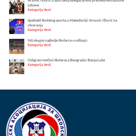
Arsović i Đurić u sportskoj delegaciji kod predsednika opštine
Lebane
Kategorija Vesti
Spektakl školskog sporta u Makedoniji! Arsović i Đurić na
otvaranju
Kategorija Vesti
Niš okupio najbolje školarce u odbojci
Kategorija Vesti
Odigrani mečevi školaraca Beograda i Banja Luke
Kategorija Vesti