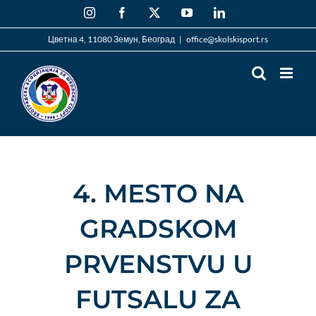
Skip
Instagram
Facebook
X
YouTube
LinkedIn
to
content
Цветна 4, 11080 Земун, Београд
|
office@skolskisport.rs
4. MESTO NA
GRADSKOM
PRVENSTVU U
FUTSALU ZA