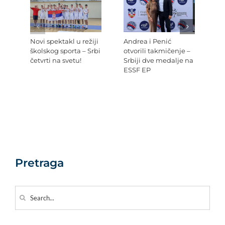
Novi spektakl u režiji
Andrea i Penić
Ev
školskog sporta – Srbi
otvorili takmičenje –
šk
četvrti na svetu!
Srbiji dve medalje na
Re
ESSF EP
Pr
po
Ev
Pretraga
Search
for: