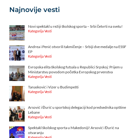
Najnovije vesti
Novi spektakl u režiji školskog sporta – Srbi četvrti na svetu!
Kategorija Vesti
Andrea i Penić otvorili takmičenje – Srbiji dve medalje na ESSF
EP
Kategorija Vesti
Evropska elita školskog futsala u Republici Srpskoj: Prijem u
Ministarstvu povodom početka Evropskog prvenstva
Kategorija Vesti
Tanasković i Vizer u Budimpešti
Kategorija Vesti
Arsović i Đurić u sportskoj delegaciji kod predsednika opštine
Lebane
Kategorija Vesti
Spektakl školskog sporta u Makedoniji! Arsović i Đurić na
otvaranju
Kategorija Vesti