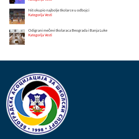
Niš okupio najbolje školarce u odbojci
Kategorija Vesti
Odigrani mečevi školaraca Beograda i Banja Luke
Kategorija Vesti