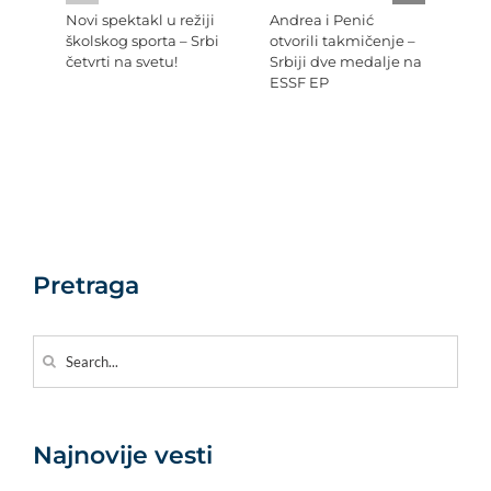
Novi spektakl u režiji
Andrea i Penić
Ev
školskog sporta – Srbi
otvorili takmičenje –
šk
četvrti na svetu!
Srbiji dve medalje na
Re
ESSF EP
Pr
po
Ev
Pretraga
Search
for:
Najnovije vesti