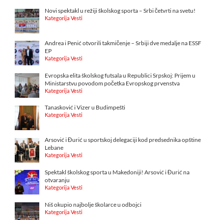
Novi spektakl u režiji školskog sporta – Srbi četvrti na svetu!
Kategorija Vesti
Andrea i Penić otvorili takmičenje – Srbiji dve medalje na ESSF
EP
Kategorija Vesti
Evropska elita školskog futsala u Republici Srpskoj: Prijem u
Ministarstvu povodom početka Evropskog prvenstva
Kategorija Vesti
Tanasković i Vizer u Budimpešti
Kategorija Vesti
Arsović i Đurić u sportskoj delegaciji kod predsednika opštine
Lebane
Kategorija Vesti
Spektakl školskog sporta u Makedoniji! Arsović i Đurić na
otvaranju
Kategorija Vesti
Niš okupio najbolje školarce u odbojci
Kategorija Vesti