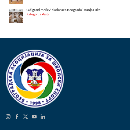
Odigrani mečevi školaraca Beograda i Banja Luke
Kategorija Vesti