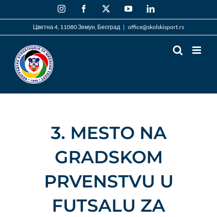
Skip
Instagram
Facebook
X
YouTube
LinkedIn
to
content
Цветна 4, 11080 Земун, Београд
|
office@skolskisport.rs
3. MESTO NA
GRADSKOM
PRVENSTVU U
FUTSALU ZA