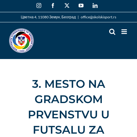
Skip
Instagram
Facebook
X
YouTube
LinkedIn
to
content
Цветна 4, 11080 Земун, Београд
|
office@skolskisport.rs
3. MESTO NA
GRADSKOM
PRVENSTVU U
FUTSALU ZA