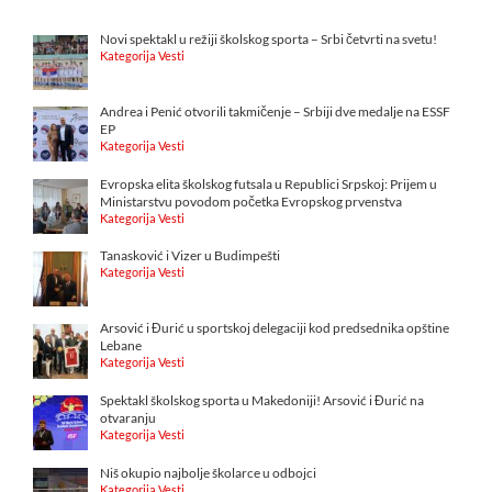
Novi spektakl u režiji školskog sporta – Srbi četvrti na svetu!
Kategorija Vesti
Andrea i Penić otvorili takmičenje – Srbiji dve medalje na ESSF
EP
Kategorija Vesti
Evropska elita školskog futsala u Republici Srpskoj: Prijem u
Ministarstvu povodom početka Evropskog prvenstva
Kategorija Vesti
Tanasković i Vizer u Budimpešti
Kategorija Vesti
Arsović i Đurić u sportskoj delegaciji kod predsednika opštine
Lebane
Kategorija Vesti
Spektakl školskog sporta u Makedoniji! Arsović i Đurić na
otvaranju
Kategorija Vesti
Niš okupio najbolje školarce u odbojci
Kategorija Vesti