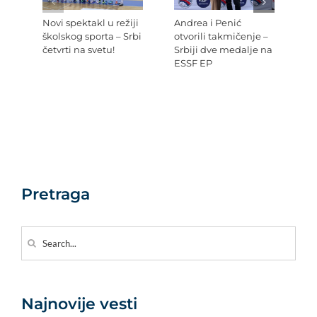
Novi spektakl u režiji
Andrea i Penić
Ev
školskog sporta – Srbi
otvorili takmičenje –
šk
četvrti na svetu!
Srbiji dve medalje na
Re
ESSF EP
Pr
po
Ev
Pretraga
Search
for:
Najnovije vesti