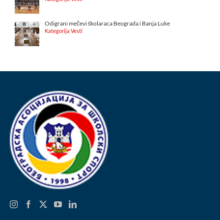
Odigrani mečevi školaraca Beograda i Banja Luke
Kategorija Vesti