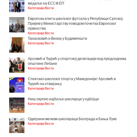
медаље на ЕССФ ЕП
Категорија Вести
Европска елита школског футсала у Републици Српској:
Пријем у Министарству поводом почетка Европског
првенства
Категорија Вести
Танасковић и Визер у Будимпешти
Категорија Вести
Арсовић и Ђурић у спортској делегацији код председника
општине Лебане
Категорија Вести
Спектакл школског спорта у Македонији! Арсовић и
Ђурић на отварању
Категорија Вести
Ниш окупио најбоље школарце у одбојци
Категорија Вести
Одиграни мечеви школараца Београда и Бања Луке
Категорија Вести