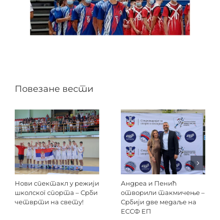
Повезане вести
Нови спектакл у режији
Андреа и Пенић
школског спорта – Срби
отворили такмичење –
четврти на свету!
Србији две медаље на
ЕССФ ЕП