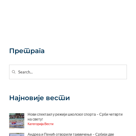
Претрага
Search
for:
Најновије вести
Нови спектакл у режији школског спорта – Срби четврти
на свету!
Категорија Вести
Андреа и Пенић отворили такмичење – Србији две