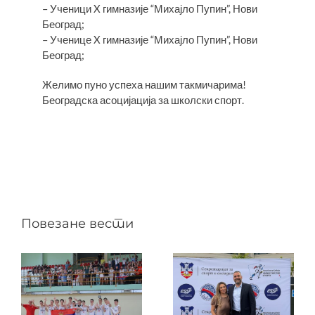
– Ученици X гимназије “Михајло Пупин”, Нови
Београд;
– Ученице X гимназије “Михајло Пупин”, Нови
Београд;
Желимо пуно успеха нашим такмичарима!
Београдска асоцијација за школски спорт.
Повезане вести