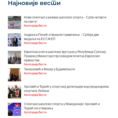
Најновије вести
Нови спектакл у режији школског спорта – Срби четврти
на свету!
Категорија Вести
Андреа и Пенић отворили такмичење – Србији две
медаље на ЕССФ ЕП
Категорија Вести
Европска елита школског футсала у Републици Српској:
Пријем у Министарству поводом почетка Европског
првенства
Категорија Вести
Танасковић и Визер у Будимпешти
Категорија Вести
Арсовић и Ђурић у спортској делегацији код председника
општине Лебане
Категорија Вести
Спектакл школског спорта у Македонији! Арсовић и
Ђурић на отварању
Категорија Вести