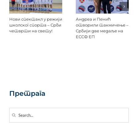
Нови спектакл у режији
Андреа и Пенић
школског спорта – Срби
отворили такмичење –
четврти на свету!
Србији две медаље на
ЕССФ ЕП
Претрага
Search
for: