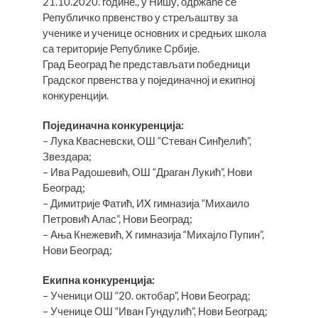
21.10.2020. године., у Нишу, одржаће се
Републичко првенство у стрељаштву за
ученике и ученице основних и средњих школа
са територије Републике Србије.
Град Београд ће представљати победници
Градског првенства у појединачној и екипној
конкуренцији.
Појединачна конкуренција:
– Лука Квасневски, ОШ “Стеван Синђелић”,
Звездара;
– Ива Радошевић, ОШ “Драган Лукић”, Нови
Београд;
– Димитрије Фатић, ИX гимназија “Михаило
Петровић Алас”, Нови Београд;
– Ања Кнежевић, X гимназија “Михајло Пупин”,
Нови Београд;
Екипна конкуренција:
– Ученици ОШ “20. октобар”, Нови Београд;
– Ученице ОШ “Иван Гундулић”, Нови Београд;