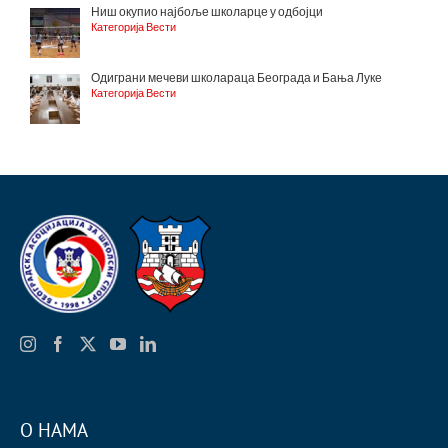
Ниш окупио најбоље школарце у одбојци
Категорија Вести
Одиграни мечеви школараца Београда и Бања Луке
Категорија Вести
О НАМА