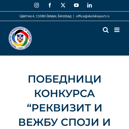
Skip
Instagram
Facebook
X
YouTube
LinkedIn
to
content
Цветна 4, 11080 Земун, Београд
|
office@skolskisport.rs
ПОБЕДНИЦИ
КОНКУРСА
“РЕКВИЗИТ И
ВЕЖБУ СПОЈИ И