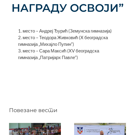
НАГРАДУ ОСВОЈИ”
1. место – Андреј Ђурић (Земунска гимназија)
2. место – Теодора Живковић (X београдска
гимназија „Михајло Пупин“)
3. место – Сара Максић (XV београдска
гимназија „Патријарх Павле“)
Повезане вести