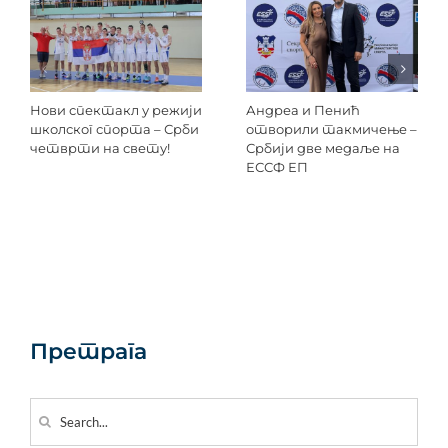
Нови спектакл у режији
Андреа и Пенић
школског спорта – Срби
отворили такмичење –
четврти на свету!
Србији две медаље на
ЕССФ ЕП
Претрага
Search
for: