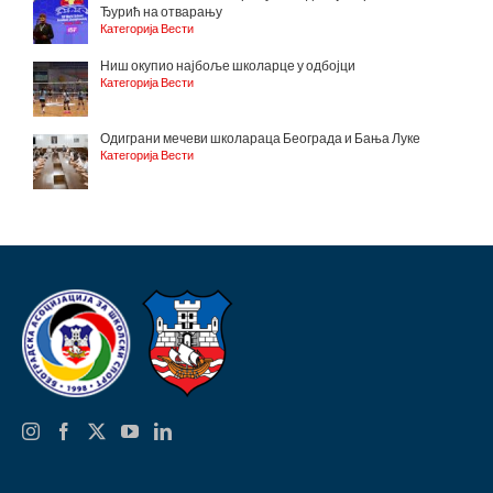
Ђурић на отварању
Категорија Вести
Ниш окупио најбоље школарце у одбојци
Категорија Вести
Одиграни мечеви школараца Београда и Бања Луке
Категорија Вести