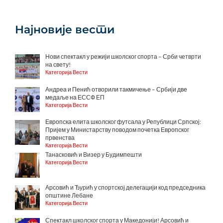
Најновије вести
Нови спектакл у режији школског спорта – Срби четврти
на свету!
Категорија Вести
Андреа и Пенић отворили такмичење – Србији две
медаље на ЕССФ ЕП
Категорија Вести
Европска елита школског футсала у Републици Српској:
Пријем у Министарству поводом почетка Европског
првенства
Категорија Вести
Танасковић и Визер у Будимпешти
Категорија Вести
Арсовић и Ђурић у спортској делегацији код председника
општине Лебане
Категорија Вести
Спектакл школског спорта у Македонији! Арсовић и