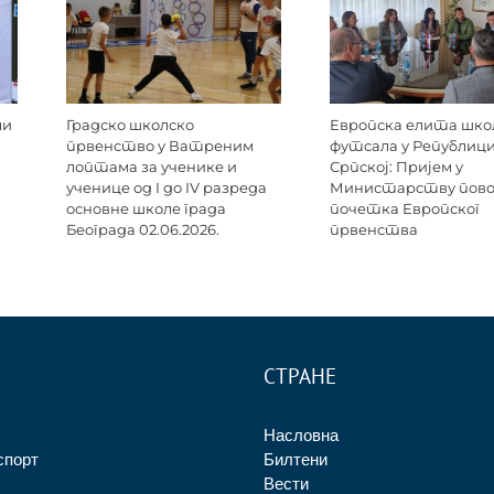
ли
Градско школско
Европска елита шко
првенство у Ватреним
футсала у Републиц
лоптама за ученике и
Српској: Пријем у
ученице од I до IV разреда
Министарству пов
основне школе града
почетка Европског
Београда 02.06.2026.
првенства
СТРАНЕ
Насловна
спорт
Билтени
Вести