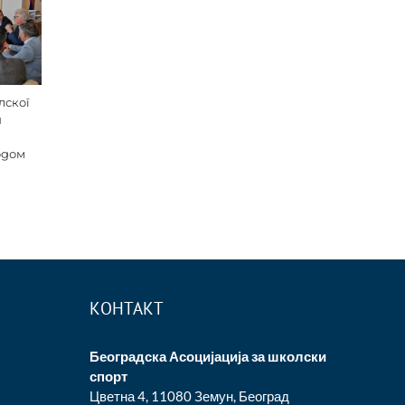
лског
и
одом
КОНТАКТ
Београдска Асоцијација за школски
спорт
Цветна 4, 11080 Земун, Београд