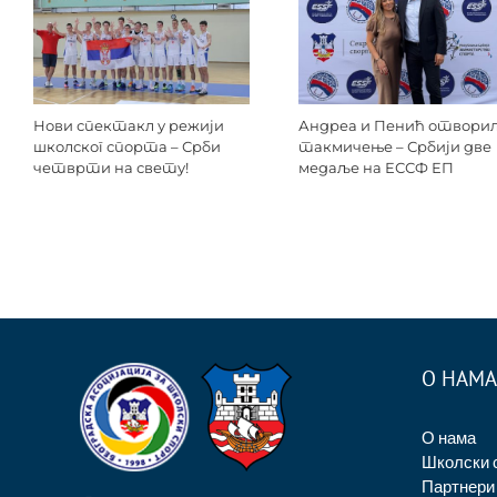
Нови спектакл у режији
Андреа и Пенић отвори
школског спорта – Срби
такмичење – Србији две
четврти на свету!
медаље на ЕССФ ЕП
О НАМА
О нама
Школски 
Партнери