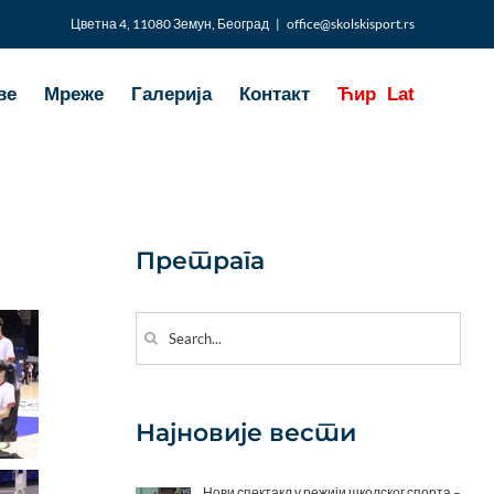
Цветна 4, 11080 Земун, Београд
|
office@skolskisport.rs
ве
Мреже
Галерија
Контакт
Ћир
Lat
Претрага
Search
for:
Најновије вести
Нови спектакл у режији школског спорта –