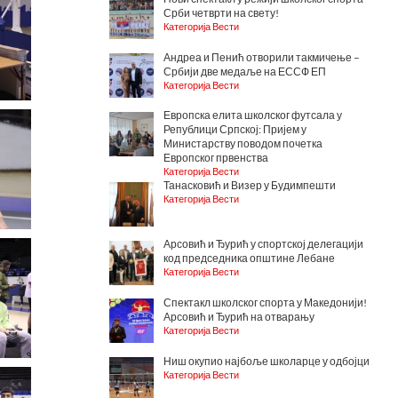
Срби четврти на свету!
Категорија Вести
Андреа и Пенић отворили такмичење –
Србији две медаље на ЕССФ ЕП
Категорија Вести
Европска елита школског футсала у
Републици Српској: Пријем у
Министарству поводом почетка
Европског првенства
Категорија Вести
Танасковић и Визер у Будимпешти
Категорија Вести
Арсовић и Ђурић у спортској делегацији
код председника општине Лебане
Категорија Вести
Спектакл школског спорта у Македонији!
Арсовић и Ђурић на отварању
Категорија Вести
Ниш окупио најбоље школарце у одбојци
Категорија Вести