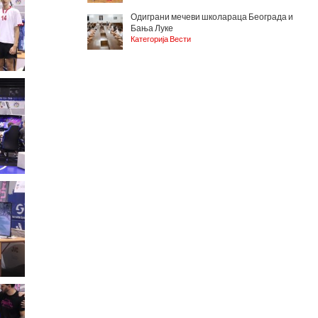
Одиграни мечеви школараца Београда и
Бања Луке
Категорија Вести