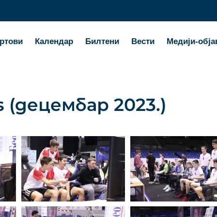
ртови
Календар
Билтени
Вести
Медији-обја
s (децембар 2023.)