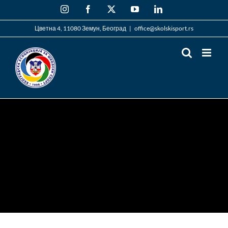
Skip
Instagram
Facebook
X
YouTube
LinkedIn
to
content
Цветна 4, 11080 Земун, Београд
|
office@skolskisport.rs