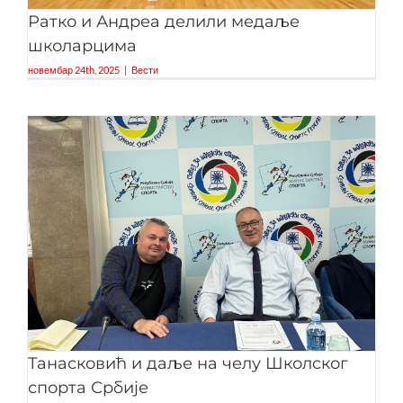
Ратко и Андреа делили медаље
школарцима
новембар 24th, 2025
|
Вести
Танасковић и даље на челу Школског
спорта Србије