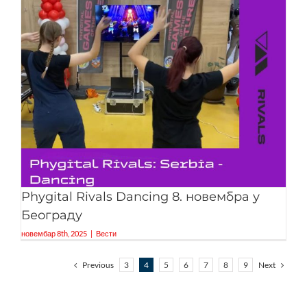
Phygital Rivals Dancing 8. новембра у
Београду
новембар 8th, 2025
|
Вести
Previous
Next
3
4
5
6
7
8
9