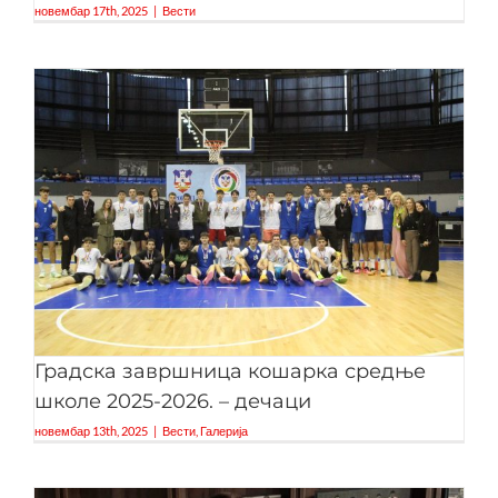
новембар 17th, 2025
|
Вести
Градска завршница кошарка средње
школе 2025-2026. – дечаци
новембар 13th, 2025
|
Вести
,
Галерија