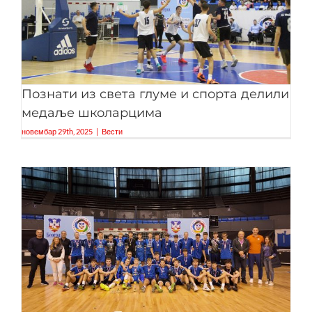
Познати из света глуме и спорта делили
медаље школарцима
новембар 29th, 2025
|
Вести