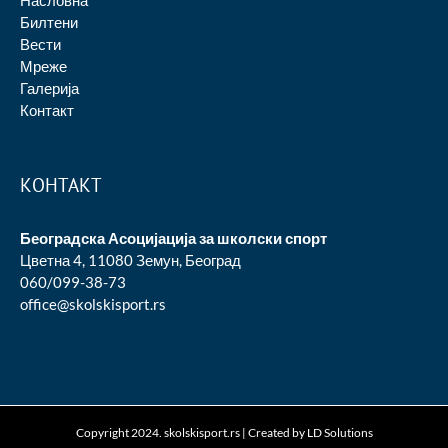
Насловна
Билтени
Вести
Мреже
Галерија
Контакт
КОНТАКТ
Београдска Асоцијација за школски спорт
Цветна 4, 11080 Земун, Београд
060/099-38-73
office@skolskisport.rs
Copyright 2024. skolskisport.rs | Created by
LD Solutions