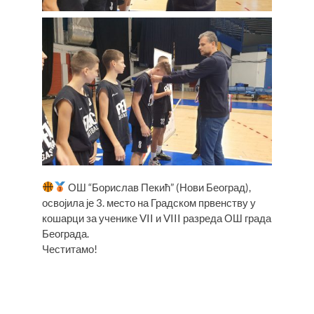
ОШ “Борислав Пекић” (Нови Београд),
освојила је 3. место на Градском првенству у
кошарци за ученике VII и VIII разреда ОШ града
Београда.
Честитамо!