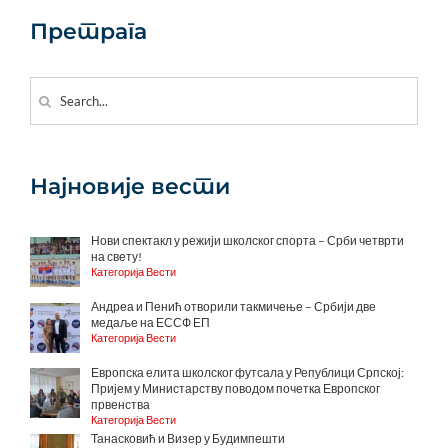
Претрага
Search
for:
Најновије вести
Нови спектакл у режији школског спорта – Срби четврти
на свету!
Категорија Вести
Андреа и Пенић отворили такмичење – Србији две
медаље на ЕССФ ЕП
Категорија Вести
Европска елита школског футсала у Републици Српској:
Пријем у Министарству поводом почетка Европског
првенства
Категорија Вести
Танасковић и Визер у Будимпешти