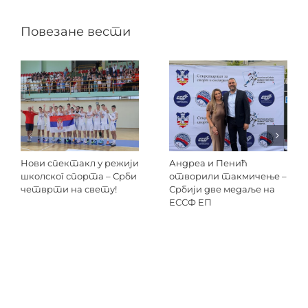
Повезане вести
Нови спектакл у режији
Андреа и Пенић
школског спорта – Срби
отворили такмичење –
четврти на свету!
Србији две медаље на
ЕССФ ЕП