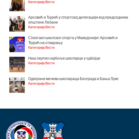
Категорија Вести
Арсовић и Ђурић у спортској делегацији код председника
општине Лебане
Категорија Вести
Спектакл школског спорта у Македонији! Арсовић и
Ђурић на отварању
Категорија Вести
Ниш окупио најбоље школарце у одбојци
Категорија Вести
Одиграни мечеви школараца Београда и Бања Луке
Категорија Вести