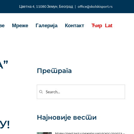
Цветна 4, 11080 Земун, Београд
|
office@skolskisport.rs
ве
Мреже
Галерија
Контакт
Ћир
Lat
А”
Претрага
Search
for:
Најновије вести
У!
Нови спектакл у режији школског спорта –