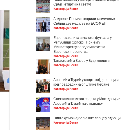
Срби четврти на свету!
Категорија Вести
Андреа и Пенић отворили такмичење –
Србији две медаље на ЕССФ ЕП
Категорија Вести
Европска елита школског футсала у
Републици Српској: Пријем у
Министарству поводом почетка
Европског првенства
Категорија Вести
Танасковић и Визер у Будимпешти
Категорија Вести
Арсовић и Ђурић у спортској делегацији
код председника општине Лебане
Категорија Вести
Спектакл школског спорта у Македонији!
Арсовић и Ђурић на отварању
Категорија Вести
Ниш окупио најбоље школарце у одбојци
Категорија Вести