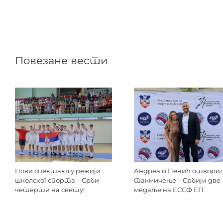
Повезане вести
Нови спектакл у режији
Андреа и Пенић отвори
школског спорта – Срби
такмичење – Србији две
четврти на свету!
медаље на ЕССФ ЕП