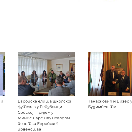
ли
Европска елита школског
Танасковић и Визер 
футсала у Републици
Будимпешти
Српској: Пријем у
Министарству поводом
почетка Европског
првенства