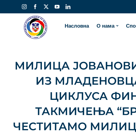
Skip
Instagram
Facebook
X
YouTube
LinkedIn
to
content
Насловна
О нама
Спо
МИЛИЦА ЈОВАНОВИ
ИЗ МЛАДЕНОВЦА
ЦИКЛУСА ФИН
ТАКМИЧЕЊА “БР
ЧЕСТИТАМО МИЛИЦИ