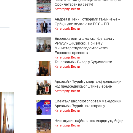
Срби четврти на свету!
Категорија Вести
Андреа и Пенић отворили такмичење –
Србији две медаље на ЕССФ ЕП
Категорија Вести
Европска елита школског футсала у
Републици Српској: Пријем у
Министарству поводом почетка
Европског првенства
Категорија Вести
Танасковић и Визер у Будимпешти
Категорија Вести
Арсовић и Ђурић у спортској делегацији
код председника општине Лебане
Категорија Вести
Спектакл школског спорта у Македонији!
Арсовић и Ђурић на отварању
Категорија Вести
Ниш окупио најбоље школарце у одбојци
Категорија Вести