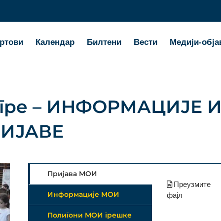
ртови
Календар
Билтени
Вести
Медији-обја
игре – ИНФОРМАЦИЈЕ 
ИЈАВЕ
Пријава MOИ
Преузмите
Информације MOИ
фајл
Полигони MOИ грешке