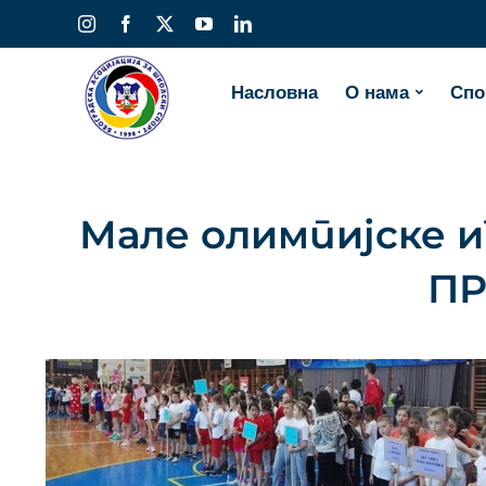
Skip
Instagram
Facebook
X
YouTube
LinkedIn
to
content
Насловна
О нама
Спо
Мале олимпијске 
ПР