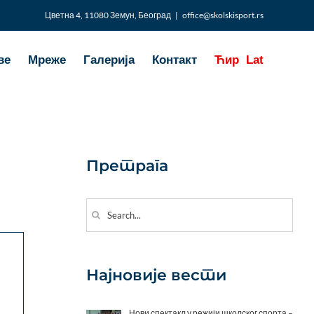
Цветна 4, 11080 Земун, Београд
|
office@skolskisport.rs
ве
Мреже
Галерија
Контакт
Ћир
Lat
И
Претрага
Search
for:
Најновије вести
Нови спектакл у режији школског спорта –