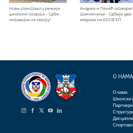
Нови спектакл у режији
Андреа и Пенић отвори
школског спорта – Срби
такмичење – Србији две
четврти на свету!
медаље на ЕССФ ЕП
О НАМА
О нама
Школски 
Партнери
Структур
Дисципли
Спортови