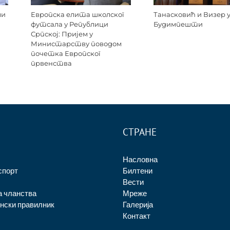
ли
Европска елита школског
Танасковић и Визер 
футсала у Републици
Будимпешти
Српској: Пријем у
Министарству поводом
почетка Европског
првенства
СТРАНЕ
Насловна
спорт
Билтени
Вести
а чланства
Мреже
нски правилник
Галерија
Контакт