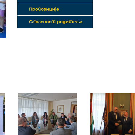
Пропозиције
Сагласност родитеља