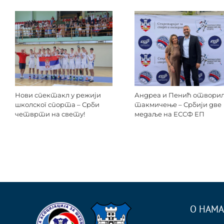
Нови спектакл у режији
Андреа и Пенић отвори
школског спорта – Срби
такмичење – Србији две
четврти на свету!
медаље на ЕССФ ЕП
О НАМА