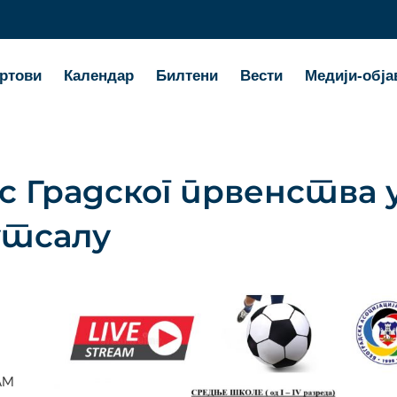
ртови
Календар
Билтени
Вести
Медији-обја
с Градског првенства 
утсалу
RAM