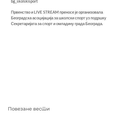
bg_skolskisport
Првенство и LIVE STREAM преносе је организовала
Београдска асоцијација за школски спорт уз подршку
Секретаријата за спорт и омладину града Београда.
Повезане вести