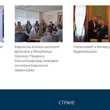
ли
Европска елита школског
Танасковић и Визер 
футсала у Републици
Будимпешти
Српској: Пријем у
Министарству поводом
почетка Европског
првенства
СТРАНЕ