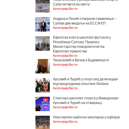
Срби четврти на свету!
Категорија Вести
Андреа и Пенић отворили такмичење –
Србији две медаље на ЕССФ ЕП
Категорија Вести
Европска елита школског футсала у
Републици Српској: Пријем у
Министарству поводом почетка
Европског првенства
Категорија Вести
Танасковић и Визер у Будимпешти
Категорија Вести
Арсовић и Ђурић у спортској делегацији
код председника општине Лебане
Категорија Вести
Спектакл школског спорта у Македонији!
Арсовић и Ђурић на отварању
Категорија Вести
Ниш окупио најбоље школарце у одбојци
Категорија Вести