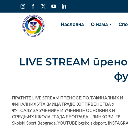
Skip
Instagram
Facebook
X
YouTube
LinkedIn
to
content
Насловна
О нама
Спо
LIVE STREAM прено
ф
ПРАТИТЕ LIVE STREAM ПРЕНОСЕ ПОЛУФИНАЛНИХ И
ФИНАЛНИХ УТАКМИЦА ГРАДСКОГ ПРВЕНСТВА У
ФУТСАЛУ ЗА УЧЕНИКЕ И УЧЕНИЦЕ ОСНОВНИХ И
СРЕДЊИХ ШКОЛА ГРАДА БЕОГРАДА – ЛИНКОВИ: FB
Skolski Sport Beograda, YOUTUBE bgskolskisport, INSTAG