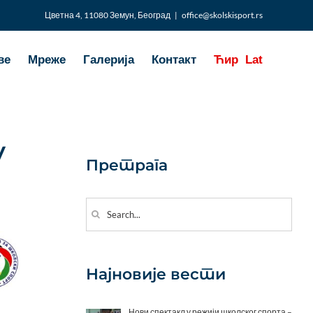
Цветна 4, 11080 Земун, Београд
|
office@skolskisport.rs
ве
Мреже
Галерија
Контакт
Ћир
Lat
у
Претрага
Search
for:
Најновије вести
Нови спектакл у режији школског спорта –