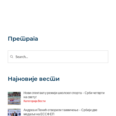
Претрага
Search
for:
Најновије вести
Нови спектакл у режији школског спорта – Срби четврти
на свету!
Категорија Вести
Андреа и Пенић отворили такмичење – Србији две
медаље на ЕССФ ЕП