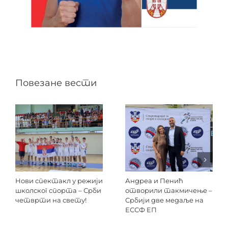
Повезане вести
Нови спектакл у режији
Андреа и Пенић
школског спорта – Срби
отворили такмичење –
четврти на свету!
Србији две медаље на
ЕССФ ЕП