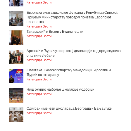
Категорија Вести
Европска елита школског футсала у Републици Српској:
Пријем у Министарству поводом почетка Европског
првенства
Категорија Вести
Танасковић и Визер у Будимпешти
Категорија Вести
Арсовић и Ђурић у спортској делегацији код председника
општине Лебане
Категорија Вести
Спектакл школског спорта у Македонији! Арсовић и
Ђурић на отварању
Категорија Вести
Ниш окупио најбоље школарце у одбојци
Категорија Вести
Одиграни мечеви школараца Београда и Бања Луке
Категорија Вести