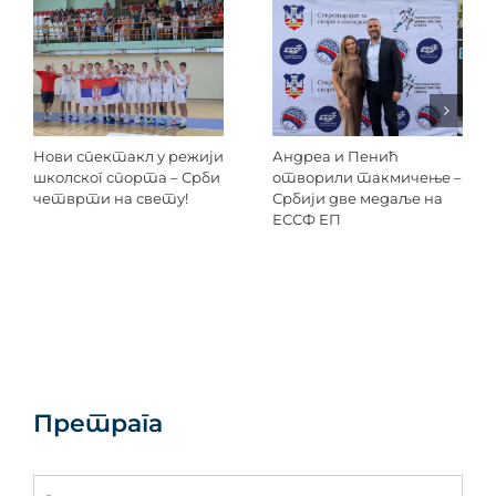
Нови спектакл у режији
Андреа и Пенић
школског спорта – Срби
отворили такмичење –
четврти на свету!
Србији две медаље на
ЕССФ ЕП
Претрага
Search