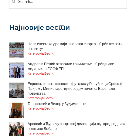
for:
Најновије вести
Нови спектакл у режији школског спорта – Срби четврти
на свету!
Категорија Вести
Андреа и Пенић отворили такмичење – Србији две
медаље на ЕССФ ЕП
Категорија Вести
Европска елита школског футсала у Републици Српској:
Пријем у Министарству поводом почетка Европског
првенства
Категорија Вести
Танасковић и Визер у Будимпешти
Категорија Вести
Арсовић и Ђурић у спортској делегацији код председника
општине Лебане
Категорија Вести