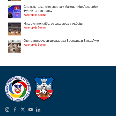
Спектакл школског спорта у Македонији! Арсовић и
Ђурић на отварању
Категорија Вести
Ниш окупио најбоље школарце у одбојци
Категорија Вести
Одиграни мечеви школараца Београда и Бања Луке
Категорија Вести