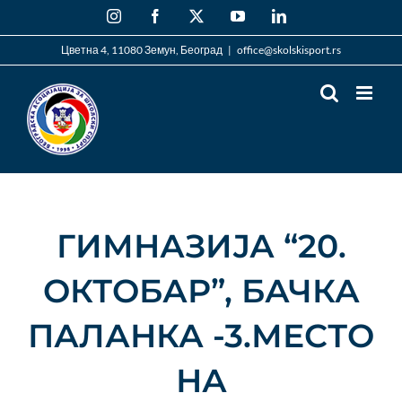
Skip
Instagram
Facebook
X
YouTube
LinkedIn
to
content
Цветна 4, 11080 Земун, Београд
|
office@skolskisport.rs
ГИМНАЗИЈА “20.
ОКТОБАР”, БАЧКА
ПАЛАНКА -3.МЕСТО
НА