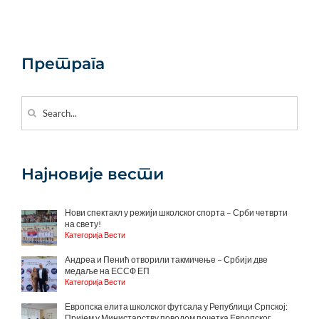
Претрага
Search
for:
Најновије вести
Нови спектакл у режији школског спорта – Срби четврти
на свету!
Категорија Вести
Андреа и Пенић отворили такмичење – Србији две
медаље на ЕССФ ЕП
Категорија Вести
Европска елита школског футсала у Републици Српској:
Пријем у Министарству поводом почетка Европског