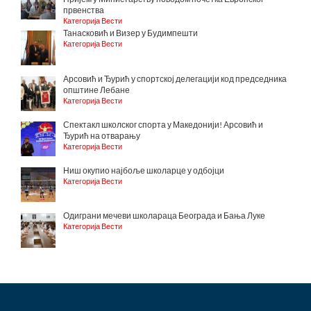
првенства
Категорија Вести
Танасковић и Визер у Будимпешти
Категорија Вести
Арсовић и Ђурић у спортској делегацији код председника
општине Лебане
Категорија Вести
Спектакл школског спорта у Македонији! Арсовић и
Ђурић на отварању
Категорија Вести
Ниш окупио најбоље школарце у одбојци
Категорија Вести
Одиграни мечеви школараца Београда и Бања Луке
Категорија Вести