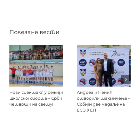
Повезане вести
Нови спектакл у режији
Андреа и Пенић
школског спорта – Срби
отворили такмичење –
четврти на свету!
Србији две медаље на
ЕССФ ЕП